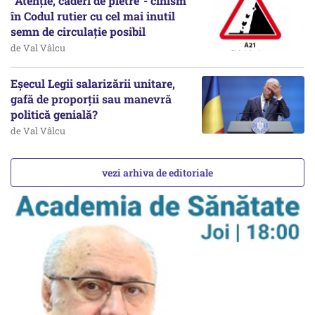
”Atenție, căderi de pietre”- cinism
în Codul rutier cu cel mai inutil
semn de circulație posibil
de Val Vâlcu
Eșecul Legii salarizării unitare,
gafă de proporții sau manevră
politică genială?
de Val Vâlcu
vezi arhiva de editoriale