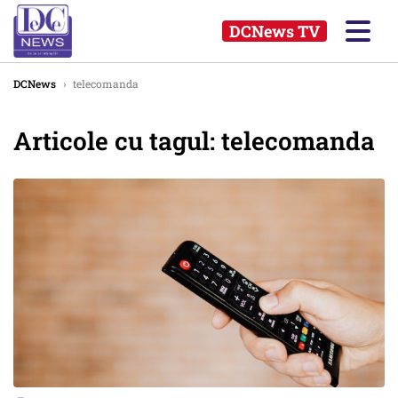
DCNews TV
DCNews
›
telecomanda
Articole cu tagul: telecomanda