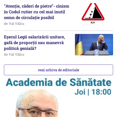
”Atenție, căderi de pietre”- cinism
în Codul rutier cu cel mai inutil
semn de circulație posibil
de Val Vâlcu
Eșecul Legii salarizării unitare,
gafă de proporții sau manevră
politică genială?
de Val Vâlcu
vezi arhiva de editoriale