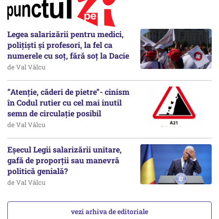
Legea salarizării pentru medici,
polițiști și profesori, la fel ca
numerele cu soț, fără soț la Dacie
de Val Vâlcu
”Atenție, căderi de pietre”- cinism
în Codul rutier cu cel mai inutil
semn de circulație posibil
de Val Vâlcu
Eșecul Legii salarizării unitare,
gafă de proporții sau manevră
politică genială?
de Val Vâlcu
vezi arhiva de editoriale