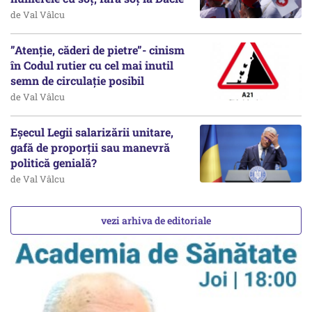
de Val Vâlcu
”Atenție, căderi de pietre”- cinism
în Codul rutier cu cel mai inutil
semn de circulație posibil
de Val Vâlcu
Eșecul Legii salarizării unitare,
gafă de proporții sau manevră
politică genială?
de Val Vâlcu
vezi arhiva de editoriale