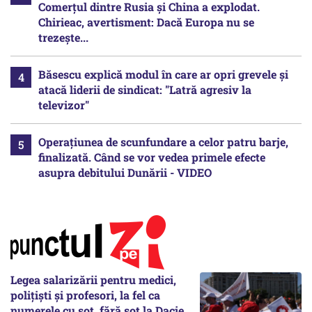
Comerțul dintre Rusia și China a explodat.
Chirieac, avertisment: Dacă Europa nu se
trezește...
Băsescu explică modul în care ar opri grevele și
atacă liderii de sindicat: "Latră agresiv la
televizor"
Operațiunea de scunfundare a celor patru barje,
finalizată. Când se vor vedea primele efecte
asupra debitului Dunării - VIDEO
Legea salarizării pentru medici,
polițiști și profesori, la fel ca
numerele cu soț, fără soț la Dacie