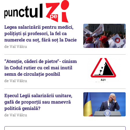
Legea salarizării pentru medici,
polițiști și profesori, la fel ca
numerele cu soț, fără soț la Dacie
de Val Vâlcu
”Atenție, căderi de pietre”- cinism
în Codul rutier cu cel mai inutil
semn de circulație posibil
de Val Vâlcu
Eșecul Legii salarizării unitare,
gafă de proporții sau manevră
politică genială?
de Val Vâlcu