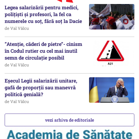
Legea salarizării pentru medici,
polițiști și profesori, la fel ca
numerele cu soț, fără soț la Dacie
de Val Vâlcu
”Atenție, căderi de pietre”- cinism
în Codul rutier cu cel mai inutil
semn de circulație posibil
de Val Vâlcu
Eșecul Legii salarizării unitare,
gafă de proporții sau manevră
politică genială?
de Val Vâlcu
vezi arhiva de editoriale