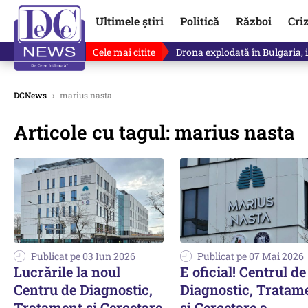
Ultimele știri
Politică
Război
Cri
Cele mai citite
Drona explodată în Bulgaria, 
DCNews
›
marius nasta
Articole cu tagul: marius nasta
Publicat pe 03 Iun 2026
Publicat pe 07 Mai 2026
Lucrările la noul
E oficial! Centrul de
Centru de Diagnostic,
Diagnostic, Tratam
Tratament și Cercetare
și Cercetare a