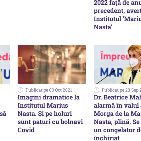
2022 faţă de an
precedent, aver
Institutul 'Mari
Nasta'
Publicat pe 03 Oct 2021
Publicat pe 23 Sep 
Imagini dramatice la
Dr. Beatrice Mah
Institutul Marius
alarmă în valul 
 să
Nasta. Și pe holuri
Morga de la Ma
sunt paturi cu bolnavi
Nasta, plină. Se
Covid
un congelator d
închiriat