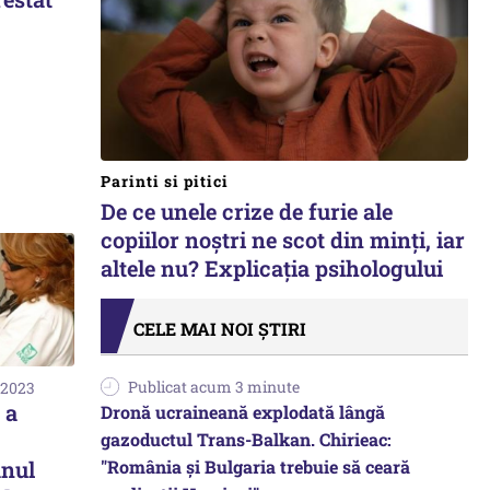
Parinti si pitici
De ce unele crize de furie ale
copiilor noștri ne scot din minți, iar
altele nu? Explicația psihologului
CELE MAI NOI ȘTIRI
Publicat acum 3 minute
 2023
 a
Dronă ucraineană explodată lângă
gazoductul Trans-Balkan. Chirieac:
"România și Bulgaria trebuie să ceară
anul