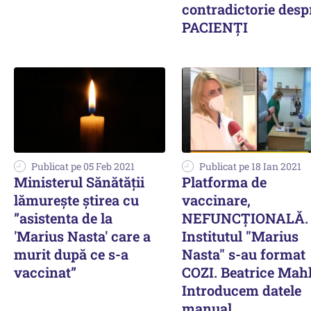
contradictorie desp
PACIENȚI
Publicat pe 05 Feb 2021
Publicat pe 18 Ian 2021
Ministerul Sănătății
Platforma de
lămurește știrea cu
vaccinare,
”asistenta de la
NEFUNCȚIONALĂ. 
'Marius Nasta' care a
Institutul "Marius
murit după ce s-a
Nasta" s-au format
vaccinat”
COZI. Beatrice Mahl
Introducem datele
manual