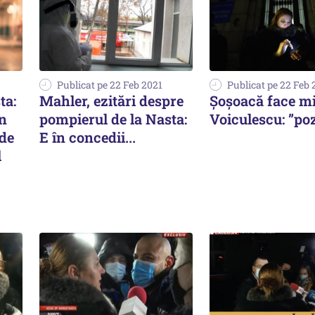
Publicat pe 22 Feb 2021
Publicat pe 22 Feb 
ta:
Mahler, ezitări despre
Șoșoacă face mi
n
pompierul de la Nasta:
Voiculescu: ”poz
 de
E în concedii...
l