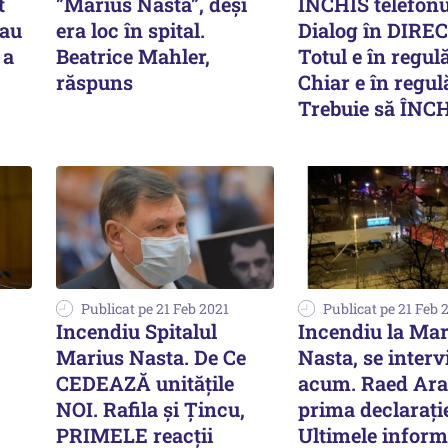
t
”Marius Nasta”, deși
ÎNCHIS telefonu
sau
era loc în spital.
Dialog în DIREC
 a
Beatrice Mahler,
Totul e în regulă
răspuns
Chiar e în regul
Trebuie să ÎNC
Publicat pe 21 Feb 2021
Publicat pe 21 Feb 
Incendiu Spitalul
Incendiu la Mar
Marius Nasta. De Ce
Nasta, se interv
CEDEAZĂ unitățile
acum. Raed Ara
NOI. Rafila și Țincu,
prima declarație
PRIMELE reacții
Ultimele inform