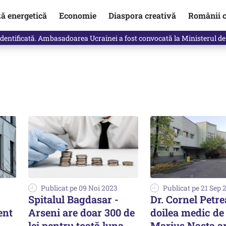
ză energetică
Economie
Diaspora creativă
Românii c
identificată. Ambasadoarea Ucrainei a fost convocată la Ministerul de
Publicat pe 09 Noi 2023
Publicat pe 21 Sep 
Spitalul Bagdasar -
Dr. Cornel Petre
ent
Arseni are doar 300 de
doilea medic de 
lei pentru toată luna
Marius Nasta ar