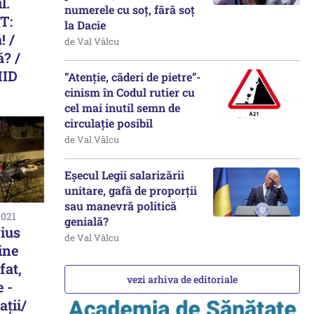
l.
numerele cu soț, fără soț
T:
la Dacie
! /
de Val Vâlcu
ă? /
HID
”Atenție, căderi de pietre”-
cinism în Codul rutier cu
cel mai inutil semn de
circulație posibil
de Val Vâlcu
Eșecul Legii salarizării
unitare, gafă de proporții
sau manevră politică
2021
genială?
ius
de Val Vâlcu
ine
fat,
vezi arhiva de editoriale
 -
ații/