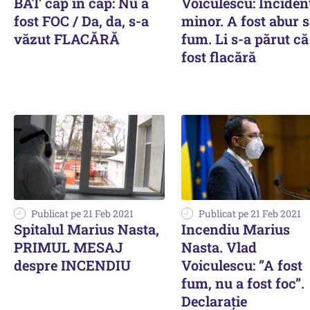
BAT cap în cap: Nu a
Voiculescu: Inciden
fost FOC / Da, da, s-a
minor. A fost abur 
văzut FLACĂRĂ
fum. Li s-a părut că
fost flacără
Publicat pe 21 Feb 2021
Publicat pe 21 Feb 2021
Spitalul Marius Nasta,
Incendiu Marius
PRIMUL MESAJ
Nasta. Vlad
despre INCENDIU
Voiculescu: ”A fost
fum, nu a fost foc”.
Declarație