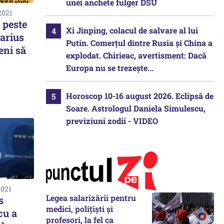
unei anchete fulger DSU
2021
 peste
Xi Jinping, colacul de salvare al lui
arius
Putin. Comerțul dintre Rusia și China a
eni să
explodat. Chirieac, avertisment: Dacă
Europa nu se trezește...
Horoscop 10-16 august 2026. Eclipsă de
Soare. Astrologul Daniela Simulescu,
previziuni zodii - VIDEO
2021
Legea salarizării pentru
s
medici, polițiști și
cu a
profesori, la fel ca