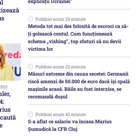
explicații Ucrainei"
ul
tizează
us
Publicat acum 20 minute
Metoda tot mai des folosită de escroci ca să-
ți golească contul. Cum funcționează
schema „vishing”, top sfaturi să nu devii
victima lor
Publicat acum 22 minute
Măsuri extreme din cauza secetei: Germanii
riscă amenzi de 50.000 de euro dacă își spală
2021
mașinile acasă. Băile au fost interzise, se
ler,
recomandă dușul
4:
rius
Publicat acum 43 minute
 caută
S-a aflat ce salariu va încasa Marius
e
Șumudică la CFR Cluj