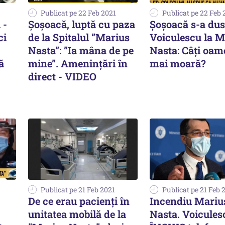
Publicat pe 22 Feb 2021
Publicat pe 22 Feb 
 -
Șoșoacă, luptă cu paza
Șoșoacă s-a dus
ci
de la Spitalul ”Marius
Voiculescu la M
Nasta”: ”Ia mâna de pe
Nasta: Câți oam
ă
mine”. Amenințări în
mai moară?
direct - VIDEO
Publicat pe 21 Feb 2021
Publicat pe 21 Feb 
De ce erau pacienți în
Incendiu Mariu
unitatea mobilă de la
Nasta. Voicules