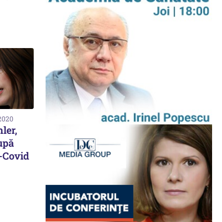
 2020
ler,
upă
-Covid