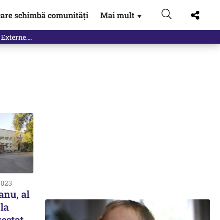
are schimbă comunități
Mai mult
▼
 Externe.…
2023
anu, al
la
estat