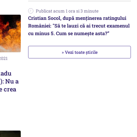
Publicat acum 1 ora si 3 minute
Cristian Socol, după menținerea ratingului
României: "Să te lauzi că ai trecut examenul
cu minus 5. Cum se numește asta?”
» Vezi toate știrile
2021
Radu
: Nu a
te crea