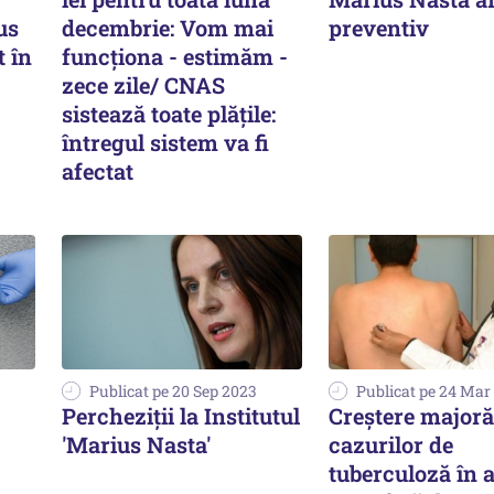
us
decembrie: Vom mai
preventiv
t în
funcţiona - estimăm -
zece zile/ CNAS
sistează toate plățile:
întregul sistem va fi
afectat
Publicat pe 20 Sep 2023
Publicat pe 24 Mar
Percheziţii la Institutul
Creştere majoră
'Marius Nasta'
cazurilor de
tuberculoză în 