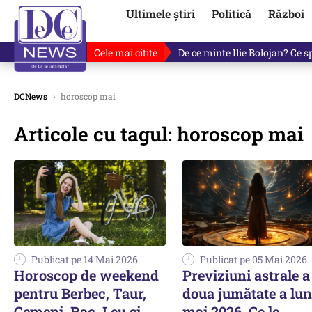
Ultimele știri
Politică
Război
Cele mai citite
Cu luni înainte de anunțul lui
DCNews
›
horoscop mai
Articole cu tagul: horoscop mai
Publicat pe 14 Mai 2026
Publicat pe 05 Mai 2026
Horoscop de weekend
Previziuni astrale a
pentru Berbec, Taur,
doua jumătate a lun
Gemeni, Rac, Leu și
mai 2026. Ce le