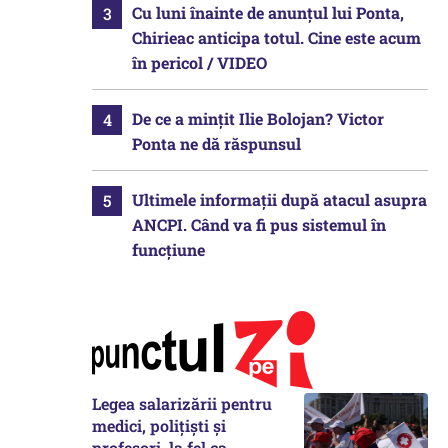
Cu luni înainte de anunțul lui Ponta,
Chirieac anticipa totul. Cine este acum
în pericol / VIDEO
De ce a mințit Ilie Bolojan? Victor
Ponta ne dă răspunsul
Ultimele informații după atacul asupra
ANCPI. Când va fi pus sistemul în
funcțiune
Legea salarizării pentru
medici, polițiști și
profesori, la fel ca