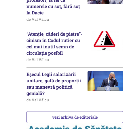
numerele cu soț, fără soț
la Dacie
de Val Vâlcu
”Atenție, căderi de pietre”-
cinism în Codul rutier cu
cel mai inutil semn de
circulație posibil
de Val Vâlcu
Eșecul Legii salarizării
unitare, gafă de proporții
sau manevră politică
genială?
de Val Vâlcu
vezi arhiva de editoriale