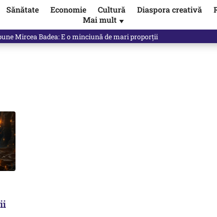
Sănătate
Economie
Cultură
Diaspora creativă
Mai mult
▼
 Ponta, Chirieac anticipa totul. Cine este acum în pericol / VIDEO
ii