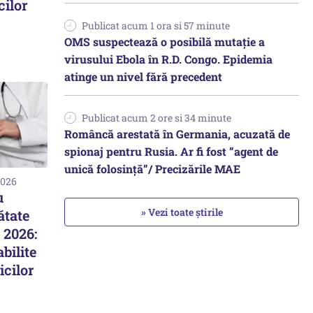
cilor
Publicat acum 1 ora si 57 minute
OMS suspectează o posibilă mutație a
virusului Ebola în R.D. Congo. Epidemia
atinge un nivel fără precedent
Publicat acum 2 ore si 34 minute
Româncă arestată în Germania, acuzată de
spionaj pentru Rusia. Ar fi fost ”agent de
unică folosință”/ Precizările MAE
2026
u
» Vezi toate știrile
ătate
 2026:
bilite
icilor