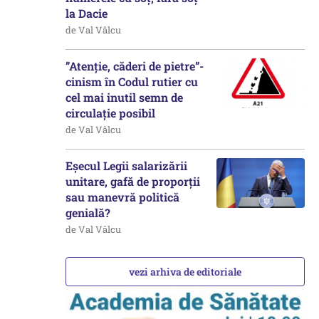
la Dacie
de Val Vâlcu
”Atenție, căderi de pietre”-
cinism în Codul rutier cu
cel mai inutil semn de
circulație posibil
de Val Vâlcu
Eșecul Legii salarizării
unitare, gafă de proporții
sau manevră politică
genială?
de Val Vâlcu
vezi arhiva de editoriale