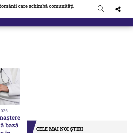
Românii care schimbă comunități
2026
naștere
ră bază
CELE MAI NOI ȘTIRI
te în