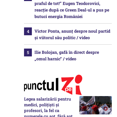
praful de tot!” Eugen Teodorovici,
reacție după ce Green Deal-ul a pus pe
butuci energia României
Victor Ponta, anunț despre noul partid
și viitorul său politic / video
Ilie Bolojan, gafă în direct despre
„omul harnic“ / video
Legea salarizării pentru
medici, polițiști și
profesori, la fel ca
numerele cu soț, fără soț