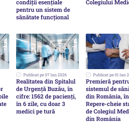
condiții esențiale
Colegiului Medi
pentru un sistem de
sănătate funcțional
Publicat pe 07 Ian 2026
Publicat pe 01 Ian 
Realitatea din Spitalul
Premieră pentr
or
de Urgență Buzău, în
sistemul de săn
ile
cifre: 1562 de pacienți,
din România, în
ate
în 6 zile, cu doar 3
Repere-cheie sta
medici pe tură
de Colegiul Med
din România