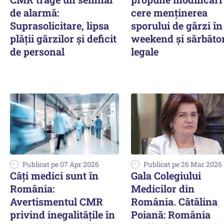
de alarmă:
cere menţinerea
Suprasolicitare, lipsa
sporului de gărzi în
plății gărzilor și deficit
weekend şi sărbăto
de personal
legale
Publicat pe 07 Apr 2026
Publicat pe 26 Mar 2026
Câți medici sunt în
Gala Colegiului
România:
Medicilor din
Avertismentul CMR
România. Cătălina
privind inegalitățile în
Poiană: România