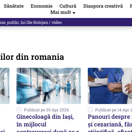
Sănătate
Economie
Cultură
Diaspora creativă
Mai mult
▼
, public, lui Ilie Bolojan / video
cilor din romania
Publicat pe 30 Apr 2026
Publicat pe 14 Apr 
Ginecoloagă din Iași,
Panouri despre 
în mijlocul
și cezariană, fă
şi
controversei după ce a
științifică, afișa