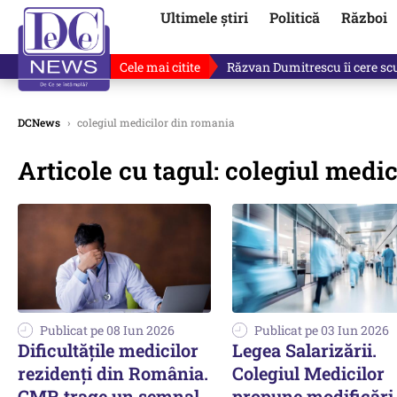
Ultimele știri
Politică
Război
Cele mai citite
Răzvan Dumitrescu îi cere scuze
DCNews
›
colegiul medicilor din romania
Articole cu tagul: colegiul medi
Publicat pe 08 Iun 2026
Publicat pe 03 Iun 2026
Dificultățile medicilor
Legea Salarizării.
rezidenți din România.
Colegiul Medicilor
CMR trage un semnal
propune modificări 