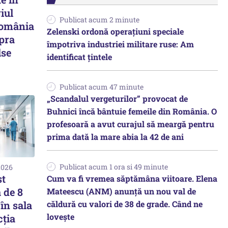
iul
Publicat acum 2 minute
România
Zelenski ordonă operațiuni speciale
pra
împotriva industriei militare ruse: Am
lse
identificat țintele
Publicat acum 47 minute
„Scandalul vergeturilor” provocat de
Buhnici încă bântuie femeile din România. O
profesoară a avut curajul să meargă pentru
prima dată la mare abia la 42 de ani
Publicat acum 1 ora si 49 minute
2026
st
Cum va fi vremea săptămâna viitoare. Elena
ă de 8
Mateescu (ANM) anunță un nou val de
căldură cu valori de 38 de grade. Când ne
în sala
lovește
cția