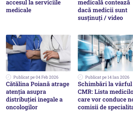
accesul la serviciile
medicală contează
medicale
dacă medicii sunt
susținuți / video
Publicat pe 04 Feb 2026
Publicat pe 14 Ian 2026
Cătălina Poiană atrage
Schimbări la vârful
atenția asupra
CMR: Lista medicil
distribuției inegale a
care vor conduce no
oncologilor
comisii de specialit