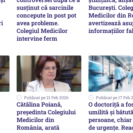
susținut că sarcinile
București. Coleg
concepute în post pot
Medicilor din 
ri
avea probleme.
avertizează asu
Colegiul Medicilor
informațiilor fa
intervine ferm
Publicat pe 21 Feb 2026
Publicat pe 17 Feb 
Cătălina Poiană,
O doctoriță a fo
preşedinta Colegiului
umilită și bătut
Medicilor din
persoane, chiar 
România, arată
de urgențe. Rea