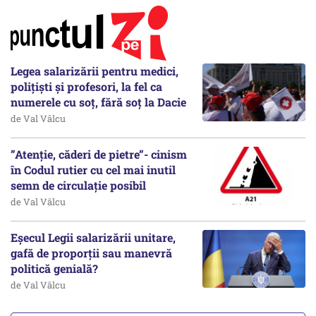
Legea salarizării pentru medici,
polițiști și profesori, la fel ca
numerele cu soț, fără soț la Dacie
de Val Vâlcu
”Atenție, căderi de pietre”- cinism
în Codul rutier cu cel mai inutil
semn de circulație posibil
de Val Vâlcu
Eșecul Legii salarizării unitare,
gafă de proporții sau manevră
politică genială?
de Val Vâlcu