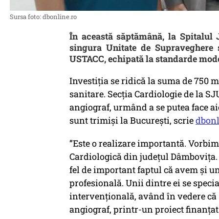
Sursa foto: dbonline.ro
În această săptămână, la Spitalul
singura Unitate de Supraveghere ș
USTACC, echipată la standarde mod
Investiția se ridică la suma de 750 mi
sanitare. Secția Cardiologie de la SJ
angiograf, urmând a se putea face ai
sunt trimiși la București, scrie
dbonl
”Este o realizare importantă. Vorbim
Cardiologică din județul Dâmbovița. 
fel de important faptul că avem și un
profesională. Unii dintre ei se speci
intervențională, având în vedere că S
angiograf, printr-un proiect finanța