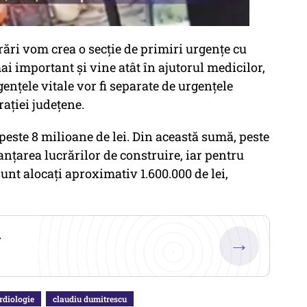
rări vom crea o secție de primiri urgențe cu
mai important și vine atât în ajutorul medicilor,
rgențele vitale vor fi separate de urgențele
rației județene.
 peste 8 milioane de lei. Din această sumă, peste
anțarea lucrărilor de construire, iar pentru
unt alocați aproximativ 1.600.000 de lei,
.
→
rdiologie
claudiu dumitrescu