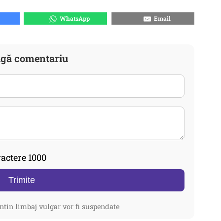
WhatsApp
Email
gă comentariu
actere 1000
Trimite
ntin limbaj vulgar vor fi suspendate