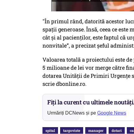
"În primul rând, datorită acestor luc
spații generoase. Însă, ceea ce este 
cât și al pacienților, este faptul că u
nonvitale”, a precizat șeful administ
Valoarea totală a proiectului este de
5 milioane de lei vor merge către fin
dotarea Unităţii de Primiri Urgențe s
scrie dbonline.ro.
Fiți la curent cu ultimele noutăți
Urmăriți DCNews și pe
Google News
spital
targoviste
manager
dotari
ca