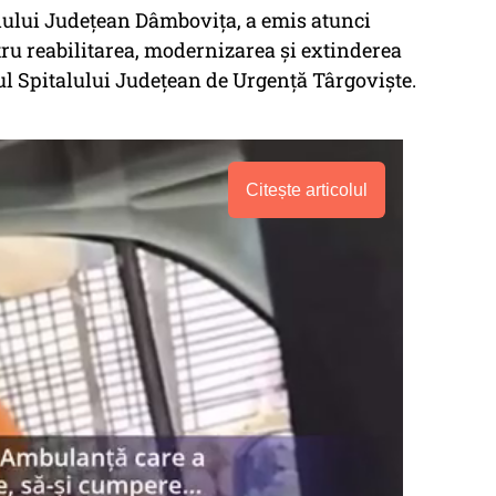
liului Județean Dâmbovița, a emis atunci
tru reabilitarea, modernizarea și extinderea
ul Spitalului Județean de Urgență Târgoviște.
Citește articolul