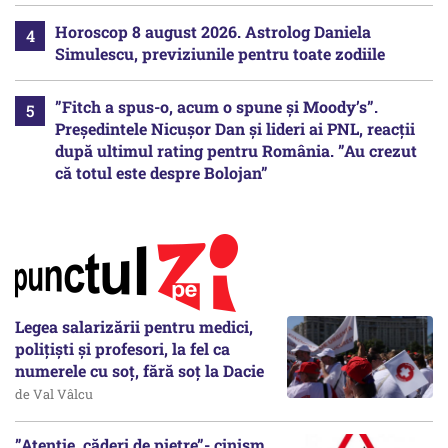
Horoscop 8 august 2026. Astrolog Daniela
Simulescu, previziunile pentru toate zodiile
”Fitch a spus-o, acum o spune și Moody’s”.
Președintele Nicușor Dan și lideri ai PNL, reacții
după ultimul rating pentru România. ”Au crezut
că totul este despre Bolojan”
Legea salarizării pentru medici,
polițiști și profesori, la fel ca
numerele cu soț, fără soț la Dacie
de Val Vâlcu
”Atenție, căderi de pietre”- cinism