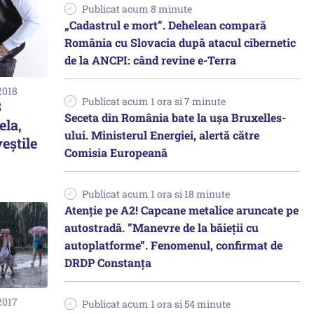
Publicat acum 8 minute
„Cadastrul e mort”. Dehelean compară
România cu Slovacia după atacul cibernetic
de la ANCPI: când revine e-Terra
2018
Publicat acum 1 ora si 7 minute
3
Seceta din România bate la ușa Bruxelles-
ela,
ului. Ministerul Energiei, alertă către
eștile
Comisia Europeană
Publicat acum 1 ora si 18 minute
Atenție pe A2! Capcane metalice aruncate pe
autostradă. ”Manevre de la băieții cu
autoplatforme”. Fenomenul, confirmat de
DRDP Constanța
2017
Publicat acum 1 ora si 54 minute