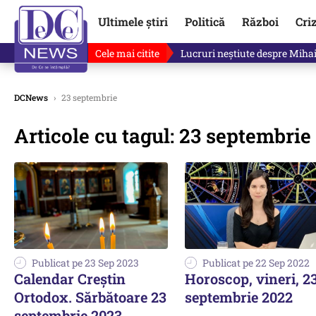
Ultimele știri
Politică
Război
Cri
Cele mai citite
Lucruri neștiute despre Mihai 
DCNews
›
23 septembrie
Articole cu tagul: 23 septembrie
Publicat pe 23 Sep 2023
Publicat pe 22 Sep 2022
Calendar Creștin
Horoscop, vineri, 2
Ortodox. Sărbătoare 23
septembrie 2022
septembrie 2023