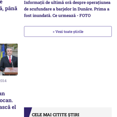
e
Informații de ultimă oră despre operațiunea
, până
de scufundare a barjelor în Dunăre. Prima a
fost inundată. Ce urmează - FOTO
» Vezi toate știrile
2014
an
ocan.
ască el
CELE MAI CITITE ȘTIRI