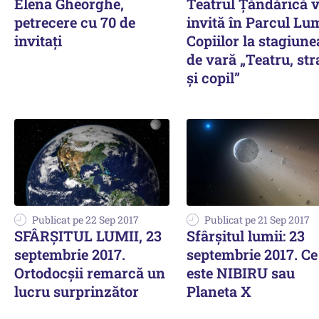
Elena Gheorghe,
Teatrul Țăndărică 
petrecere cu 70 de
invită în Parcul Lu
invitați
Copiilor la stagiune
de vară „Teatru, st
și copil”
Publicat pe 22 Sep 2017
Publicat pe 21 Sep 2017
SFÂRȘITUL LUMII, 23
Sfârșitul lumii: 23
septembrie 2017.
septembrie 2017. Ce
Ortodocșii remarcă un
este NIBIRU sau
lucru surprinzător
Planeta X