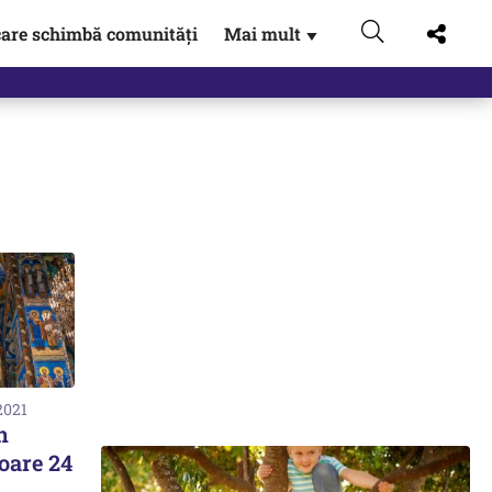
are schimbă comunități
Mai mult
▼
2021
n
oare 24
1