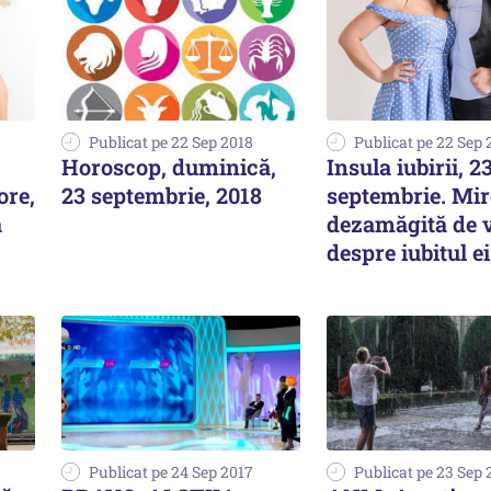
Publicat pe 22 Sep 2018
Publicat pe 22 Sep 
Horoscop, duminică,
Insula iubirii, 2
ore,
23 septembrie, 2018
septembrie. Mir
ă
dezamăgită de v
despre iubitul ei
Publicat pe 24 Sep 2017
Publicat pe 23 Sep 