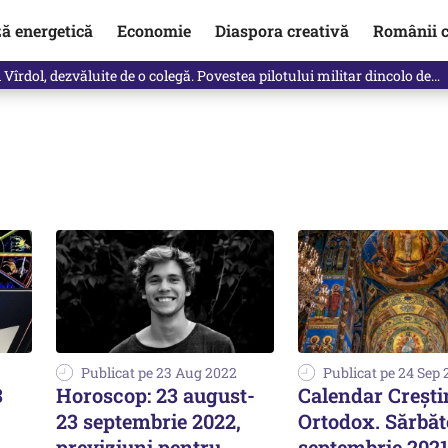
ză energetică
Economie
Diaspora creativă
Românii c
Vîrdol, dezvăluite de o colegă. Povestea pilotului militar dincolo de…
Publicat pe 23 Aug 2022
Publicat pe 24 Sep 
3
Horoscop: 23 august-
Calendar Crești
23 septembrie 2022,
Ortodox. Sărbăt
previziuni pentru
septembrie 202