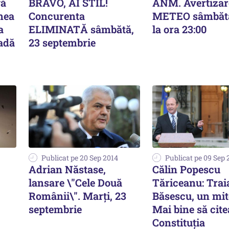
vă
BRAVO, AI STIL!
ANM. Avertizar
mea
Concurenta
METEO sâmbătă
a
ELIMINATĂ sâmbătă,
la ora 23:00
radă
23 septembrie
Publicat pe 20 Sep 2014
Publicat pe 09 Sep 
Adrian Năstase,
Călin Popescu
lansare \"Cele Două
Tăriceanu: Trai
Românii\". Marți, 23
Băsescu, un mit
septembrie
Mai bine să cite
Constituția