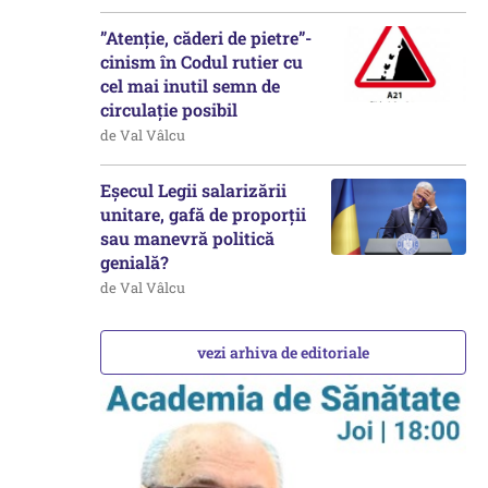
”Atenție, căderi de pietre”-
cinism în Codul rutier cu
cel mai inutil semn de
circulație posibil
de Val Vâlcu
Eșecul Legii salarizării
unitare, gafă de proporții
sau manevră politică
genială?
de Val Vâlcu
vezi arhiva de editoriale