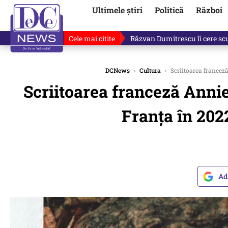
Ultimele știri
Politică
Război
Cele mai citite
„Dacă facem treaba asta, s-a a
DCNews
›
Cultura
›
Scriitoarea franceză
Scriitoarea franceză Annie
Franța în 202
Ad