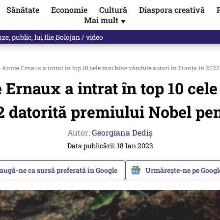
Sănătate
Economie
Cultură
Diaspora creativă
Mai mult
▼
les praful de tot!” Eugen Teodorovici, reacție după ce Green Deal-ul a
 Annie Ernaux a intrat în top 10 cele mai bine vândute autori în Franța în 2022
 Ernaux a intrat în top 10 cele
2 datorită premiului Nobel pen
Autor:
Georgiana Dediş
Data publicării: 18 Ian 2023
augă-ne ca sursă preferată în Google
Urmărește-ne pe Goog