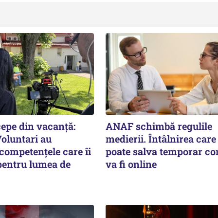
cepe din vacanță:
ANAF schimbă regulile
Voluntari au
medierii. Întâlnirea care 
competențele care îi
poate salva temporar co
pentru lumea de
va fi online