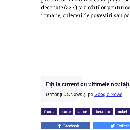
desenate (23%) şi a cărţilor pentru c
romane, culegeri de povestiri sau poe
Fiți la curent cu ultimele noutăți
Urmăriți DCNews și pe
Google News
franta
carte
anne
literatura
nobel
Facebook
Twitter