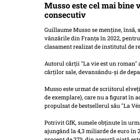
Musso este cel mai bine v
consecutiv
Guillaume Musso se menţine, însă, s
vânzările din Franţa în 2022, pentru
clasament realizat de institutul de re
Autorul cărţii "La vie est un roman"
cărţilor sale, devansându-şi de depa
Musso este urmat de scriitorul elveţi
de exemplare), care nu a figurat în ac
propulsat de bestsellerul său "La Vér
Potrivit GfK, sumele obţinute în urm
ajungând la 4,3 miliarde de euro în 
procent de 27% din această piaţă este