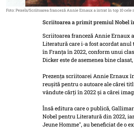
Foto: Pexels/Scriitoarea franceză Annie Ernaux a intrat în top 10 cele
Scriitoarea a primit premiul Nobel î
Scriitoarea franceză Annie Ernaux a 
Literatură care i-a fost acordat anul 
în Franţa în 2022, conform unui clas
Dicker este de asemenea bine clasat,
Prezenţa scriitoarei Annie Ernaux în 
reuşită pentru o autoare ale cărei tit
vândute cărţi în 2022 şi a cărei imagi
Însă editura care o publică, Gallima
Nobel pentru Literatură din 2022, iar
Jeune Homme", au beneficiat de o exp