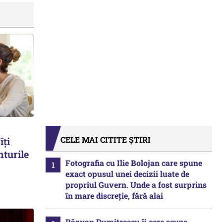
CELE MAI CITITE ȘTIRI
îți
nturile
Fotografia cu Ilie Bolojan care spune
exact opusul unei decizii luate de
propriul Guvern. Unde a fost surprins
în mare discreție, fără alai
Răzvan Dumitrescu îi cere scuze,