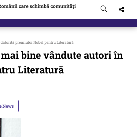
Românii care schimbă comunități
 pus pe…
 datorită premiului Nobel pentru Literatură
 mai bine vândute autori în
tru Literatură
le News