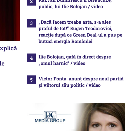
public, lui Ilie Bolojan / video
„Dacă facem treaba asta, s-a ales
praful de tot!” Eugen Teodorovici,
reacție după ce Green Deal-ul a pus pe
butuci energia României
explică
Ilie Bolojan, gafă în direct despre
de
„omul harnic“ / video
Victor Ponta, anunț despre noul partid
și viitorul său politic / video