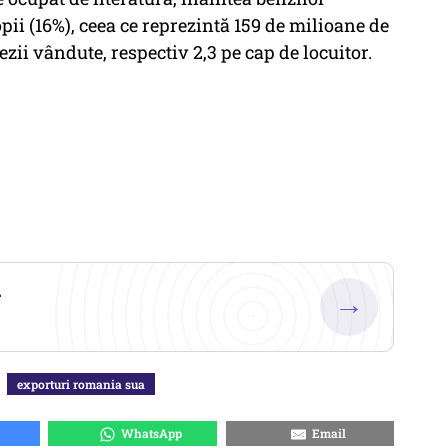
opii (16%), ceea ce reprezintă 159 de milioane de
zii vândute, respectiv 2,3 pe cap de locuitor.
.
→
exporturi romania sua
WhatsApp
Email