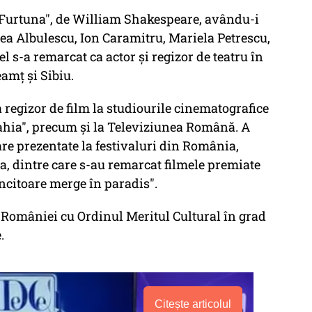
 "Furtuna", de William Shakespeare, avându-i
ea Albulescu, Ion Caramitru, Mariela Petrescu,
 el s-a remarcat ca actor şi regizor de teatru în
amţ şi Sibiu.
a regizor de film la studiourile cinematografice
Sahia", precum şi la Televiziunea Română. A
e prezentate la festivaluri din România,
ia, dintre care s-au remarcat filmele premiate
ncitoare merge în paradis".
a României cu Ordinul Meritul Cultural în grad
.
Citește articolul