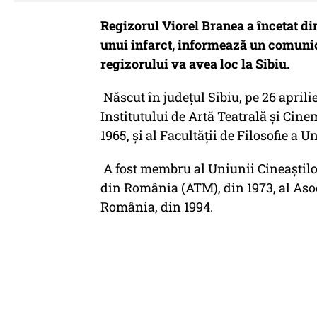
Regizorul Viorel Branea a încetat din 
unui infarct, informează un comun
regizorului va avea loc la Sibiu.
Născut în județul Sibiu, pe 26 aprili
Institutului de Artă Teatrală şi Cine
1965, şi al Facultăţii de Filosofie a U
A fost membru al Uniunii Cineaştilo
din România (ATM), din 1973, al Asoc
România, din 1994.