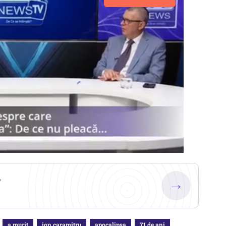
.
→
a murit
ion caramitru
apocalipsa
71 de ani