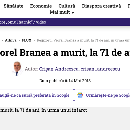
Sănătate
Economie
Cultură
Diaspora creativă
Mai mult
▼
spre „omul harnic“ / video
›
Arhiva
›
FLUX
›
Regizorul Viorel Branea a murit, la 71 de ani, în urma unu
orel Branea a murit, la 71 de a
Autor:
Crişan Andreescu,
crisan_andreescu
Data publicării: 14 Mai 2013
augă-ne ca sursă preferată în Google
Urmărește-ne pe Goog