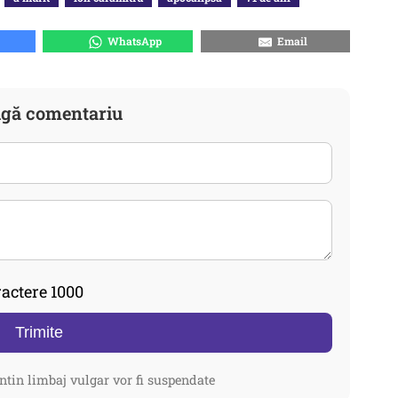
WhatsApp
Email
gă comentariu
actere 1000
Trimite
ntin limbaj vulgar vor fi suspendate