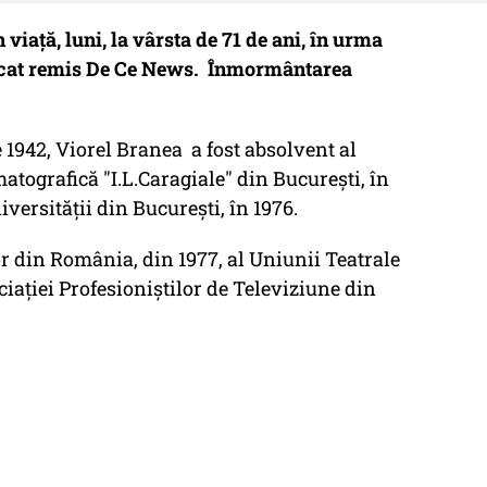
viață, luni, la vârsta de 71 de ani, în urma
icat remis De Ce News. Înmormântarea
e 1942, Viorel Branea a fost absolvent al
matografică "I.L.Caragiale" din Bucureşti, în
niversităţii din Bucureşti, în 1976.
r din România, din 1977, al Uniunii Teatrale
iaţiei Profesioniştilor de Televiziune din