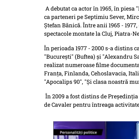
A debutat ca actor în 1965, în piesa
ca parteneri pe Septimiu Sever, Mirc
Ştefan Bănică. Între anii 1965 - 1977,
spectacole montate la Cluj, Piatra-Ne
În perioada 1977 - 2000 s-a distins c
"Bucureşti" (Buftea) şi "Alexandru 
realizat numeroase filme documentar
Franţa, Finlanda, Cehoslavacia, Ital
"Apocalips 90", "Şi clasa noastră mu
În 2009 a fost distins de Preşedinţi
de Cavaler pentru întreaga activitate