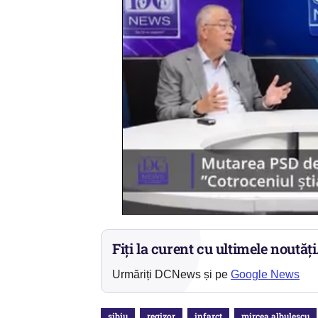
Fiți la curent cu ultimele noutăți
Urmăriți DCNews și pe
Google News
sibiu
regizor
infarct
mircea albulescu