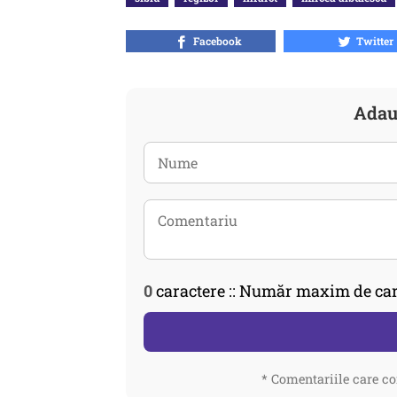
Facebook
Twitter
Adau
0
caractere :: Număr maxim de car
* Comentariile care co