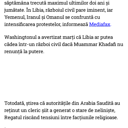
săptămâna trecută maximul ultimilor doi ani şi
jumătate. În Libia, războiul civil pare iminent, iar
Yemenul, Iranul şi Omanul se confruntă cu
intensificarea protestelor, informează
Mediafax
.
Washingtonul a avertizat marţi că Libia ar putea
cădea într-un război civil dacă Muammar Khadafi nu
renunţă la putere.
Totodată, ştirea că autorităţile din Arabia Saudită au
reţinut un cleric şiit a generat o stare de nelinişte,
Regatul riscând tensiuni între facţiunile religioase.