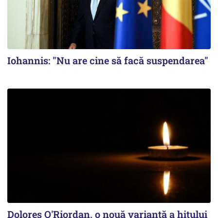
Iohannis: "Nu are cine să facă suspendarea"
Dolores O'Riordan, o nouă variantă a hitului