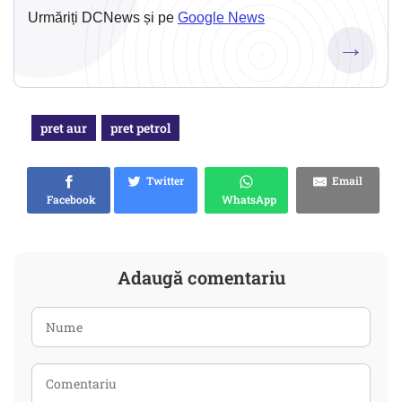
Urmăriți DCNews și pe
Google News
→
pret aur
pret petrol
Twitter
Email
Facebook
WhatsApp
Adaugă comentariu