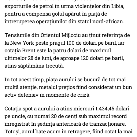
exporturile de petrol în urma violenţelor din Libia,
pentru a compensa golul apărut în piaţă de
întreruperea operaţiunilor din statul nord-african.
Tensiunile din Orientul Mijlociu au ţinut referinţa de
la New York peste pragul 100 de dolari pe baril, iar
cotaţia Brent este la patru dolari de maximul
ultimelor 28 de luni, de aproape 120 dolari pe baril,
atins săptămâna trecută.
În tot acest timp, piaţa aurului se bucură de tot mai
multă atenţie, metalul preţios fiind considerat un bun
activ defensiv în momente de criză.
Cotaţia spot a aurului a atins miercuri 1.434,45 dolari
pe uncie, cu numai 20 de cenţi sub maximul record
înregistrat în şedinţa anterioară de tranzacţionare.
Totuşi, aurul bate acum în retragere, fiind cotat la mai