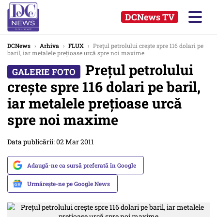
DCNews TV
DCNews
›
Arhiva
›
FLUX
›
Preţul petrolului creşte spre 116 dolari pe
baril, iar metalele preţioase urcă spre noi maxime
Preţul petrolului
creşte spre 116 dolari pe baril,
iar metalele preţioase urcă
spre noi maxime
Data publicării: 02 Mar 2011
Adaugă-ne ca sursă preferată în Google
Urmărește-ne pe Google News