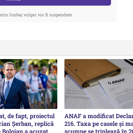
ntin limbaj vulgar vor fi suspendate
t, de fapt, proiectul
ANAF a modificat Declar
prian Șerban, replică
216. Taxa pe casele și ma
e Bolojan a acuzat
scumpe se triplează în 