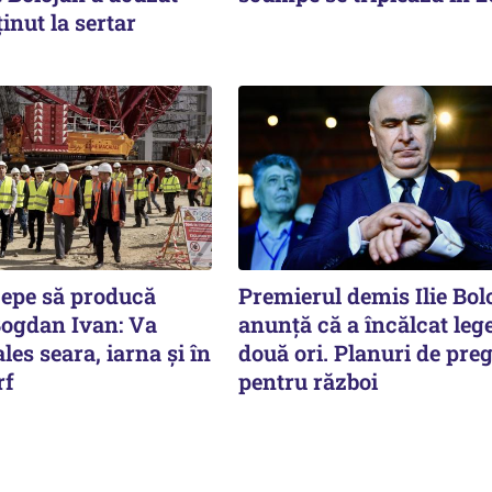
ținut la sertar
cepe să producă
Premierul demis Ilie Bol
Bogdan Ivan: Va
anunță că a încălcat leg
les seara, iarna și în
două ori. Planuri de preg
rf
pentru război