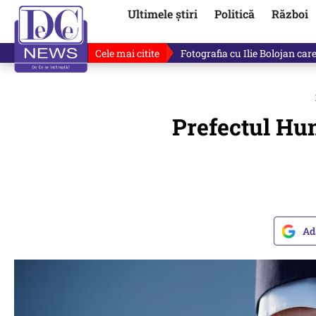
Ultimele știri
Politică
Război
Cele mai citite
Ilie Bolojan, gafă în direct de
Prefectul Hun
Ad