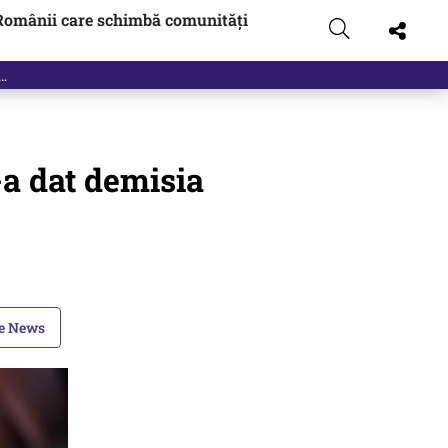
Românii care schimbă comunități
a
-a dat demisia
le News