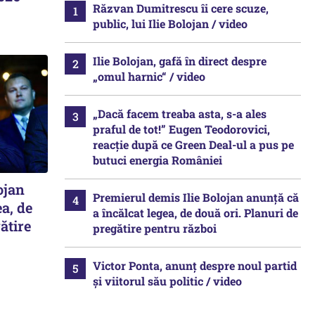
Răzvan Dumitrescu îi cere scuze,
public, lui Ilie Bolojan / video
Ilie Bolojan, gafă în direct despre
„omul harnic“ / video
„Dacă facem treaba asta, s-a ales
praful de tot!” Eugen Teodorovici,
reacție după ce Green Deal-ul a pus pe
butuci energia României
ojan
Premierul demis Ilie Bolojan anunță că
ea, de
a încălcat legea, de două ori. Planuri de
ătire
pregătire pentru război
Victor Ponta, anunț despre noul partid
și viitorul său politic / video