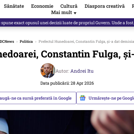
Sănătate
Economie
Cultură
Diaspora creativă
Mai mult
▼
spre „omul harnic“ / video
DCNews
›
Politica
›
Prefectul Hunedoarei, Constantin Fulga, și-a dat demisi
edoarei, Constantin Fulga, și
Autor:
Andrei Itu
Data publicării: 28 Apr 2026
augă-ne ca sursă preferată în Google
Urmărește-ne pe Goog