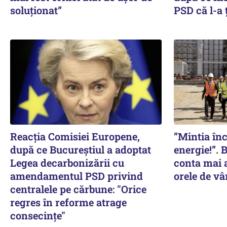
soluționat”
PSD că l-a 
Reacția Comisiei Europene,
”Mintia în
după ce Bucureștiul a adoptat
energie!”. 
Legea decarbonizării cu
conta mai a
amendamentul PSD privind
orele de vâ
centralele pe cărbune: "Orice
regres în reforme atrage
consecințe"