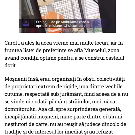
Carol I a ales la acea vreme mai multe locuri, iar în
fruntea listei de preferințe se afla Muscelul, zona
având condiţii optime pentru a se construi castelul
dorit.
Moșnenii însă, erau organizaţi în obşti, colectivităţi
de proprietari extrem de rigide, una dintre vechile
cutume, respectată sub jurământ, fiind aceea de a nu
se vinde niciodată pământ străinilor, nici măcar
domnitorului. Aşa că, spre surprinderea generală,
încăpăţânaţii moşneni, mare parte dintre ei ţărani
neştiutori de carte, nu au reuşit să judece dincolo de
tradiţie şi de interesul lor imediat şi au refuzat