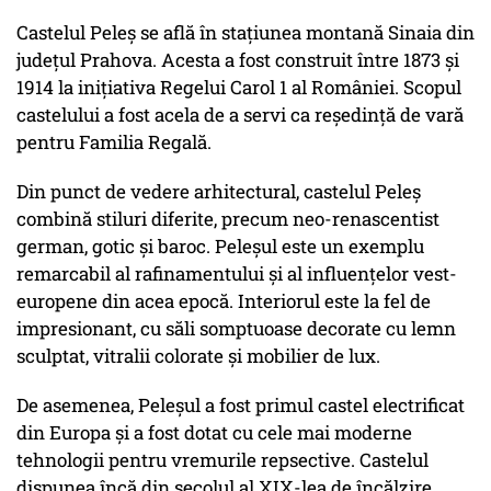
Castelul Peleș se află în stațiunea montană Sinaia din
județul Prahova. Acesta a fost construit între 1873 și
1914 la inițiativa Regelui Carol 1 al României. Scopul
castelului a fost acela de a servi ca reședință de vară
pentru Familia Regală.
Din punct de vedere arhitectural, castelul Peleș
combină stiluri diferite, precum neo-renascentist
german, gotic și baroc. Peleșul este un exemplu
remarcabil al rafinamentului și al influențelor vest-
europene din acea epocă. Interiorul este la fel de
impresionant, cu săli somptuoase decorate cu lemn
sculptat, vitralii colorate și mobilier de lux.
De asemenea, Peleșul a fost primul castel electrificat
din Europa și a fost dotat cu cele mai moderne
tehnologii pentru vremurile repsective. Castelul
dispunea încă din secolul al XIX-lea de încălzire