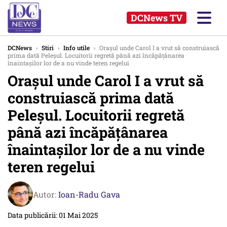
DCNews TV
DCNews
›
Stiri
›
Info utile
›
Orașul unde Carol I a vrut să construiască
prima dată Peleșul. Locuitorii regretă până azi încăpățânarea
înaintașilor lor de a nu vinde teren regelui
Orașul unde Carol I a vrut să
construiască prima dată
Peleșul. Locuitorii regretă
până azi încăpățânarea
înaintașilor lor de a nu vinde
teren regelui
Autor:
Ioan-Radu Gava
Data publicării: 01 Mai 2025