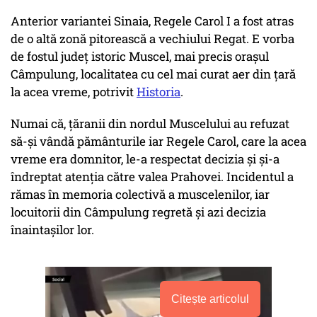
Anterior variantei Sinaia, Regele Carol I a fost atras
de o altă zonă pitorească a vechiului Regat. E vorba
de fostul județ istoric Muscel, mai precis orașul
Câmpulung, localitatea cu cel mai curat aer din țară
la acea vreme, potrivit
Historia
.
Numai că, țăranii din nordul Muscelului au refuzat
să-și vândă pământurile iar Regele Carol, care la acea
vreme era domnitor, le-a respectat decizia și și-a
îndreptat atenția către valea Prahovei. Incidentul a
rămas în memoria colectivă a muscelenilor, iar
locuitorii din Câmpulung regretă și azi decizia
înaintașilor lor.
Citește articolul