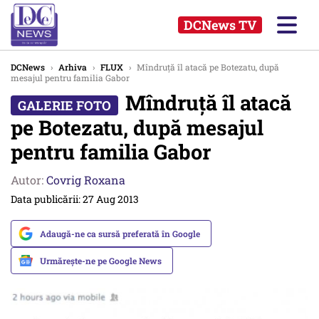
DCNews TV
DCNews
›
Arhiva
›
FLUX
›
Mîndruță îl atacă pe Botezatu, după
mesajul pentru familia Gabor
Mîndruță îl atacă
pe Botezatu, după mesajul
pentru familia Gabor
Autor:
Covrig Roxana
Data publicării: 27 Aug 2013
Adaugă-ne ca sursă preferată în Google
Urmărește-ne pe Google News