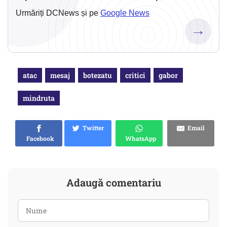
Urmăriți DCNews și pe
Google News
→
atac
mesaj
botezatu
critici
gabor
mindruta
Twitter
Email
Facebook
WhatsApp
Adaugă comentariu