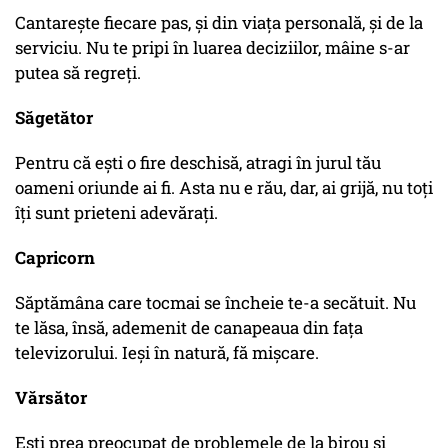
Cantareşte fiecare pas, şi din viaţa personală, şi de la
serviciu. Nu te pripi în luarea deciziilor, mâine s-ar
putea să regreţi.
Săgetător
Pentru că eşti o fire deschisă, atragi în jurul tău
oameni oriunde ai fi. Asta nu e rău, dar, ai grijă, nu toţi
îţi sunt prieteni adevăraţi.
Capricorn
Săptămâna care tocmai se încheie te-a secătuit. Nu
te lăsa, însă, ademenit de canapeaua din faţa
televizorului. Ieşi în natură, fă mişcare.
Vărsător
Eşti prea preocupat de problemele de la birou şi