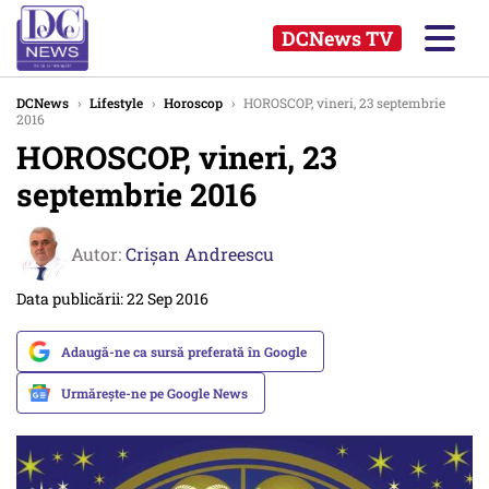
DCNews TV
DCNews
›
Lifestyle
›
Horoscop
›
HOROSCOP, vineri, 23 septembrie
2016
HOROSCOP, vineri, 23
septembrie 2016
Autor:
Crişan Andreescu
Data publicării: 22 Sep 2016
Adaugă-ne ca sursă preferată în Google
Urmărește-ne pe Google News