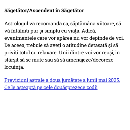
Săgetător/Ascendent în Săgetător
Astrologul vă recomandă ca, săptămâna viitoare, să
vă întâlniți pur și simplu cu viața. Adică,
evenimentele care vor apărea nu vor depinde de voi.
De aceea, trebuie să aveți o atitudine detașată și să
priviți totul cu relaxare. Unii dintre voi vor reuși, în
sfârșit să se mute sau să să amenajeze/decoreze
locuința.
Previziuni astrale a doua jumătate a lunii mai 2025.
Ce le așteaptă pe cele douăsprezece zodii