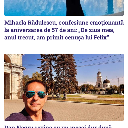
Mihaela Rădulescu, confesiune emoționantă
la aniversarea de 57 de ani: „De ziua mea,
anul trecut, am primit cenușa lui Felix”
Dan Negru revine cu un mesaj dur după