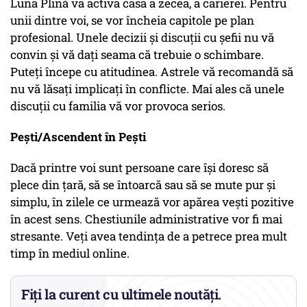
Luna Plină va activa casa a zecea, a carierei. Pentru
unii dintre voi, se vor încheia capitole pe plan
profesional. Unele decizii și discuții cu șefii nu vă
convin și vă dați seama că trebuie o schimbare.
Puteți începe cu atitudinea. Astrele vă recomandă să
nu vă lăsați implicați în conflicte. Mai ales că unele
discuții cu familia vă vor provoca serios.
Pești/Ascendent în Pești
Dacă printre voi sunt persoane care își doresc să
plece din țară, să se întoarcă sau să se mute pur și
simplu, în zilele ce urmează vor apărea vești pozitive
în acest sens. Chestiunile administrative vor fi mai
stresante. Veți avea tendința de a petrece prea mult
timp în mediul online.
Fiți la curent cu ultimele noutăți.