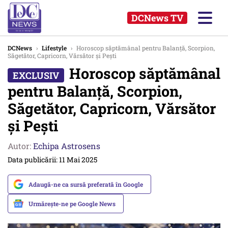
DCNews TV
DCNews
›
Lifestyle
›
Horoscop săptămânal pentru Balanță, Scorpion,
Săgetător, Capricorn, Vărsător și Pești
Horoscop săptămânal
pentru Balanță, Scorpion,
Săgetător, Capricorn, Vărsător
și Pești
Autor:
Echipa Astrosens
Data publicării: 11 Mai 2025
Adaugă-ne ca sursă preferată în Google
Urmărește-ne pe Google News