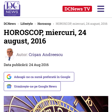
DCNews TV
DCNews
›
Lifestyle
›
Horoscop
›
HOROSCOP, miercuri, 24 august, 2016
HOROSCOP, miercuri, 24
august, 2016
Autor:
Crişan Andreescu
Data publicării: 24 Aug 2016
Adaugă-ne ca sursă preferată în Google
Urmărește-ne pe Google News