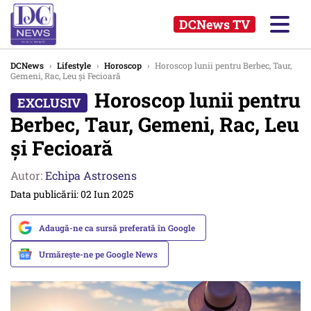
DCNews TV
DCNews
›
Lifestyle
›
Horoscop
›
Horoscop lunii pentru Berbec, Taur,
Gemeni, Rac, Leu și Fecioară
Horoscop lunii pentru
Berbec, Taur, Gemeni, Rac, Leu
și Fecioară
Autor:
Echipa Astrosens
Data publicării: 02 Iun 2025
Adaugă-ne ca sursă preferată în Google
Urmărește-ne pe Google News