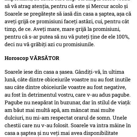
să vă atrag atenția, pentru că este și Mercur acolo și
Soarele se pregătește să iasă din casa a șaptea, așa că
aveți grijă ce promisiuni faceți astăzi, cui, pentru cât
timp, de ce. Aveți mare, mare grijă la promisiuni,
pentru că s-ar putea să nu vă puteți ține de ele 100%,
deci nu vă grăbiți azi cu promisiunile.
Horoscop VĂRSĂTOR
Soarele iese din casa a șasea. Gândiți-vă, în ultima
lună, câte dintre obiceiurile voastre nu au fost inutile
sau câte dintre obiceiurile voastre au fost negative,
au fost în detrimentul vostru, care v-au adus pagube.
Pagube nu neapărat în buzunar, dar în stilul de viață:
am băut mai multă apă, am mâncat mai multe
dulciuri, nu mi-am respectat orarul de somn. Unele
chestii care nu v-au folosit. Soarele va intra mâine în
casa a șaptea și nu veți mai avea disponibilitate