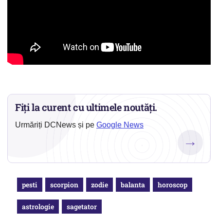
Fiți la curent cu ultimele noutăți.
Urmăriți DCNews și pe
Google News
→
pesti
scorpion
zodie
balanta
horoscop
astrologie
sagetator