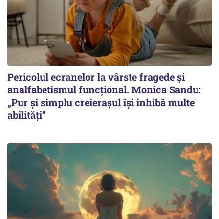
Pericolul ecranelor la vârste fragede și
analfabetismul funcțional. Monica Sandu:
„Pur și simplu creierașul își inhibă multe
abilități”