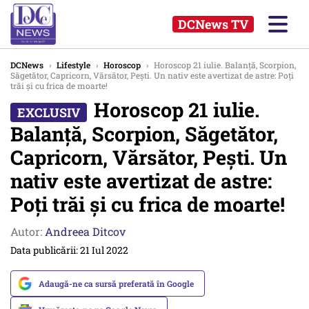
DCNews TV
DCNews
›
Lifestyle
›
Horoscop
›
Horoscop 21 iulie. Balanță, Scorpion,
Săgetător, Capricorn, Vărsător, Pești. Un nativ este avertizat de astre: Poți
trăi și cu frica de moarte!
Horoscop 21 iulie.
Balanță, Scorpion, Săgetător,
Capricorn, Vărsător, Pești. Un
nativ este avertizat de astre:
Poți trăi și cu frica de moarte!
Autor:
Andreea Ditcov
Data publicării: 21 Iul 2022
Adaugă-ne ca sursă preferată în Google