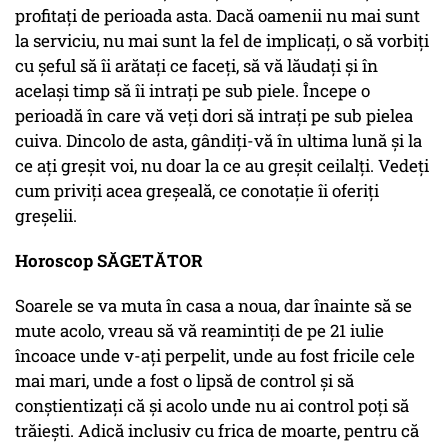
profitați de perioada asta. Dacă oamenii nu mai sunt
la serviciu, nu mai sunt la fel de implicați, o să vorbiți
cu șeful să îi arătați ce faceți, să vă lăudați și în
același timp să îi intrați pe sub piele. Începe o
perioadă în care vă veți dori să intrați pe sub pielea
cuiva. Dincolo de asta, gândiți-vă în ultima lună și la
ce ați greșit voi, nu doar la ce au greșit ceilalți. Vedeți
cum priviți acea greșeală, ce conotație îi oferiți
greșelii.
Horoscop SĂGETĂTOR
Soarele se va muta în casa a noua, dar înainte să se
mute acolo, vreau să vă reamintiți de pe 21 iulie
încoace unde v-ați perpelit, unde au fost fricile cele
mai mari, unde a fost o lipsă de control și să
conștientizați că și acolo unde nu ai control poți să
trăiești. Adică inclusiv cu frica de moarte, pentru că