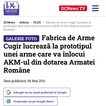
DCNews TV
DCNews
›
Arhiva
›
FLUX
›
Fabrica de Arme Cugir lucrează la
prototipul unei arme care va înlocui AKM-ul din dotarea Armatei
Române
Fabrica de Arme
Cugir lucrează la prototipul
unei arme care va înlocui
AKM-ul din dotarea Armatei
Române
Data publicării: 06 Mai 2011
Adaugă-ne ca sursă preferată în Google
Urmărește-ne pe Google News