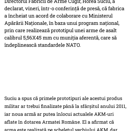
Directorul Fabricii de Arme Cugir, Horea Suciu, a
declarat, vineri, într-o conferinţă de presă, că fabrica
a încheiat un acord de colaborare cu Ministerul
Apărării Naţionale, în baza unui program naţional,
prin care realizează prototipul unei arme de asalt
calibrul 5,56X45 mm cu muniţia aferentă, care să
îndeplinească standardele NATO.
Suciu a spus că primele prototipuri ale acestui produs
militar ar trebui finalizate până la sfârşitul anului 2011,
iar noua armă ar putea înlocui actualele AKM-uri
aflate în dotarea Armatei Române. El a afirmat că
arma este realizată pe scheletul vechiului AKM, dar