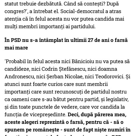
statut trebuie dezbătută. Când să conteşti? După
congres?', a întrebat el. Social-democratul a atras
atenţia că în felul acesta nu vor putea candida mai
mulţi membri importanţi ai partidului.
În PSD nu s-a întâmplat în ultimii 27 de ani o farsă
mai mare
'Probabil în felul acesta nici Bănicioiu nu va putea să
candideze, nici Codrin Ştefănescu, nici doamna
Andronescu, nici Şerban Nicolae, nici Teodorovici. Şi
atunci sunt foarte curios care sunt membrii
importanţi care sunt recunoscuţi de partidul nostru
ca oameni care s-au bătut pentru partid, şi legislativ,
şi din toate punctele de vedere, care vor candida la
funcţia de vicepreşedinte.
Deci, după părerea mea,
aceste alegeri reprezintă o farsă, pentru că - să o
spunem pe româneşte - sunt de fapt nişte numiri în