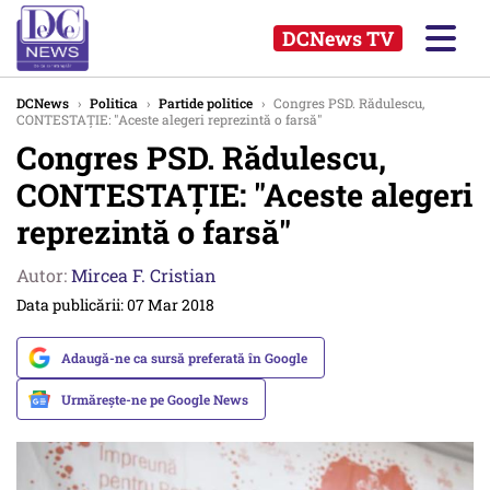
DCNews TV
DCNews
›
Politica
›
Partide politice
›
Congres PSD. Rădulescu,
CONTESTAŢIE: "Aceste alegeri reprezintă o farsă"
Congres PSD. Rădulescu,
CONTESTAŢIE: "Aceste alegeri
reprezintă o farsă"
Autor:
Mircea F. Cristian
Data publicării: 07 Mar 2018
Adaugă-ne ca sursă preferată în Google
Urmărește-ne pe Google News