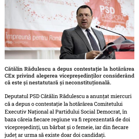
Cătălin Rădulescu a depus contestaţie la hotărârea
CEx privind alegerea vicepreşedinţilor considerând
că este şi nestatutară şi neconstituţională.
Deputatul PSD Cătălin Rădulescu a anunţat miercuri
că a depus o contestaţie la hotărârea Comitetului
Executiv Naţional al Partidului Social Democrat, în
baza căreia fiecare regiune va fi reprezentată de doi
vicepreşedinţi, un bărbat şi o femeie, iar din fiecare
judeţ ar urma să existe doar doi candidaţi.