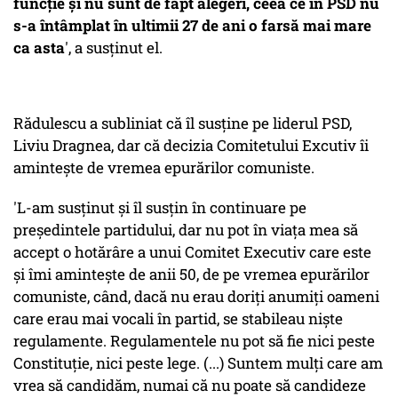
funcţie şi nu sunt de fapt alegeri, ceea ce în PSD nu
s-a întâmplat în ultimii 27 de ani o farsă mai mare
ca asta
', a susţinut el.
Rădulescu a subliniat că îl susţine pe liderul PSD,
Liviu Dragnea, dar că decizia Comitetului Excutiv îi
aminteşte de vremea epurărilor comuniste.
'L-am susţinut şi îl susţin în continuare pe
preşedintele partidului, dar nu pot în viaţa mea să
accept o hotărâre a unui Comitet Executiv care este
şi îmi aminteşte de anii 50, de pe vremea epurărilor
comuniste, când, dacă nu erau doriţi anumiţi oameni
care erau mai vocali în partid, se stabileau nişte
regulamente. Regulamentele nu pot să fie nici peste
Constituţie, nici peste lege. (...) Suntem mulţi care am
vrea să candidăm, numai că nu poate să candideze