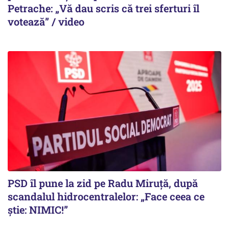
Petrache: „Vă dau scris că trei sferturi îl
votează” / video
PSD îl pune la zid pe Radu Miruță, după
scandalul hidrocentralelor: „Face ceea ce
știe: NIMIC!”