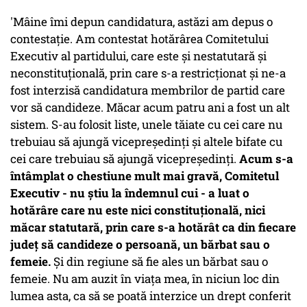
'Mâine îmi depun candidatura, astăzi am depus o
contestaţie. Am contestat hotărârea Comitetului
Executiv al partidului, care este şi nestatutară şi
neconstituţională, prin care s-a restricţionat şi ne-a
fost interzisă candidatura membrilor de partid care
vor să candideze. Măcar acum patru ani a fost un alt
sistem. S-au folosit liste, unele tăiate cu cei care nu
trebuiau să ajungă vicepreşedinţi şi altele bifate cu
cei care trebuiau să ajungă vicepreşedinţi.
Acum s-a
întâmplat o chestiune mult mai gravă, Comitetul
Executiv - nu ştiu la îndemnul cui - a luat o
hotărâre care nu este nici constituţională, nici
măcar statutară, prin care s-a hotărât ca din fiecare
judeţ să candideze o persoană, un bărbat sau o
femeie.
Şi din regiune să fie ales un bărbat sau o
femeie. Nu am auzit în viaţa mea, în niciun loc din
lumea asta, ca să se poată interzice un drept conferit