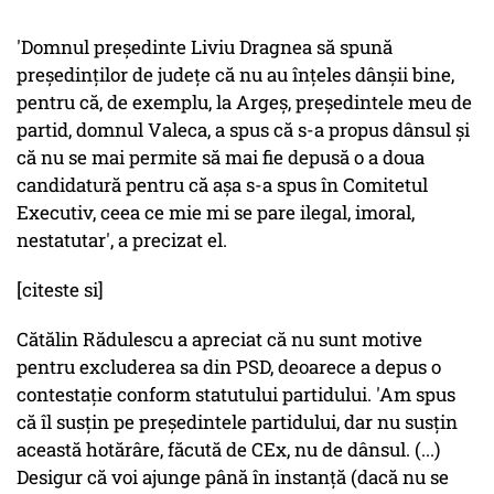
'Domnul preşedinte Liviu Dragnea să spună
preşedinţilor de judeţe că nu au înţeles dânşii bine,
pentru că, de exemplu, la Argeş, preşedintele meu de
partid, domnul Valeca, a spus că s-a propus dânsul şi
că nu se mai permite să mai fie depusă o a doua
candidatură pentru că aşa s-a spus în Comitetul
Executiv, ceea ce mie mi se pare ilegal, imoral,
nestatutar', a precizat el.
[citeste si]
Cătălin Rădulescu a apreciat că nu sunt motive
pentru excluderea sa din PSD, deoarece a depus o
contestaţie conform statutului partidului. 'Am spus
că îl susţin pe preşedintele partidului, dar nu susţin
această hotărâre, făcută de CEx, nu de dânsul. (...)
Desigur că voi ajunge până în instanţă (dacă nu se