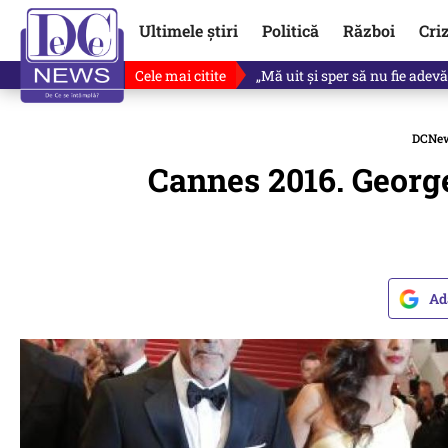
Ultimele știri
Politică
Război
Cri
Cele mai citite
Ce se întâmplă cu primul bulet
DCNe
Cannes 2016. George
Ad