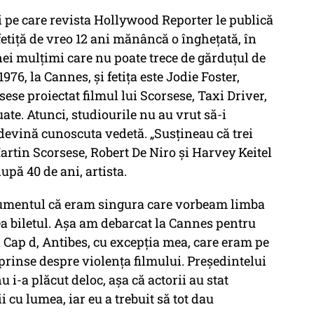
ii pe care revista Hollywood Reporter le publică
 fetiță de vreo 12 ani mănâncă o înghețată, în
nei mulțimi care nu poate trece de gărduțul de
1976, la Cannes, și fetița este Jodie Foster,
sese proiectat filmul lui Scorsese, Taxi Driver,
uate. Atunci, studiourile nu au vrut să-i
devină cunoscuta vedetă. „Susțineau că trei
artin Scorsese, Robert De Niro și Harvey Keitel
upă 40 de ani, artista.
gumentul că eram singura care vorbeam limba
a biletul. Așa am debarcat la Cannes pentru
a Cap d, Antibes, cu excepția mea, care eram pe
prinse despre violența filmului. Președintelui
 i-a plăcut deloc, așa că actorii au stat
 cu lumea, iar eu a trebuit să tot dau