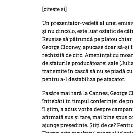
[citeste si]
Un prezentator-vedetă al unei emisiu
și nu dincolo, este luat ostatic de că
Reușise să pătrundă pe platou chiar î
George Clooney, apucase doar să-și f
rechizită de circ. Amenințat cu moart
de sfaturile producătoarei sale (Julia
transmite în cască să nu se piadă cu 
pentru a-l destabiliza pe atacator.
Pasăre mai rară la Cannes, George Clo
întrebări în timpul conferinței de pre
îl știm, a adus vorba despre campani
afirmată sus și tare, mai bine spus 
ajunge președinte. Știți de ce? Pentru