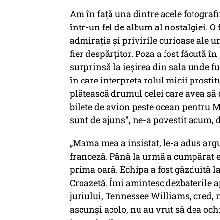
Am în față una dintre acele fotograf
într-un fel de album al nostalgiei. O
admirația și privirile curioase ale u
fier despărțitor. Poza a fost făcută în 
surprinsă la ieșirea din sala unde fu
în care interpreta rolul micii prostit
plătească drumul celei care avea să 
bilete de avion peste ocean pentru M
sunt de ajuns", ne-a povestit acum, d
„Mama mea a insistat, le-a adus ar
franceză. Până la urmă a cumpărat e
prima oară. Echipa a fost găzduită l
Croazetă. Îmi amintesc dezbaterile a
juriului, Tennessee Williams, cred, nu
ascunși acolo, nu au vrut să dea ochii