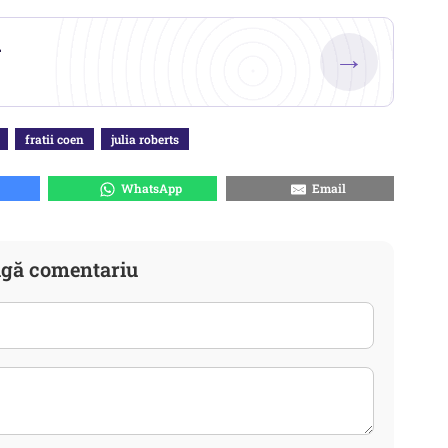
.
→
fratii coen
julia roberts
WhatsApp
Email
gă comentariu