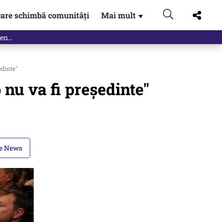
are schimbă comunități
Mai mult
▼
edinte"
nu va fi președinte"
le News