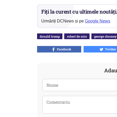
Fiți la curent cu ultimele noutăți
Urmăriți DCNews și pe
Google News
donald trump
robert de niro
george clooney
Facebook
Twitter
Adau