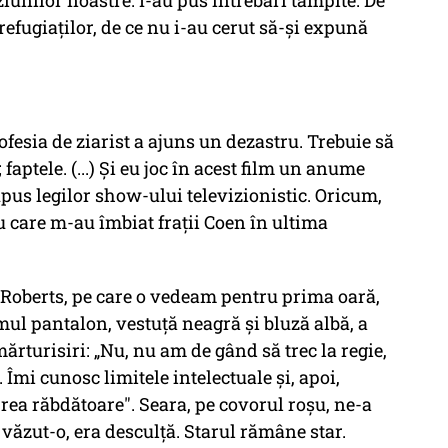
ziunilor noastre. I-au pus întrebări tâmpite. De
efugiaților, de ce nu i-au cerut să-și expună
fesia de ziarist a ajuns un dezastru. Trebuie să
aptele. (...) Și eu joc în acest film un anume
supus legilor show-ului televizionistic. Oricum,
cu care m-au îmbiat frații Coen în ultima
a Roberts, pe care o vedeam pentru prima oară,
ul pantalon, vestuță neagră și bluză albă, a
mărturisiri: „Nu, nu am de gând să trec la regie,
Îmi cunosc limitele intelectuale și, apoi,
prea răbdătoare". Seara, pe covorul roșu, ne-a
 văzut-o, era desculță. Starul rămâne star.