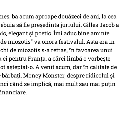
nes, ba acum aproape douăzeci de ani, la cea
rebuia să fie președinta juriului. Gilles Jacob a
ic, elegant și poetic. Îmi aduc bine aminte
de miozotis" va onora festivalul. Asta era în
ochi de miozotis s-a retras, în favoarea unui
 ei pentru Franța, a cărei limbă o vorbește
ot așteptat-o. A venit acum, dar în calitate de
 bărbați, Money Monster, despre ridicolul și
unci când se implică, mai mult sau mai puțin
financiare.