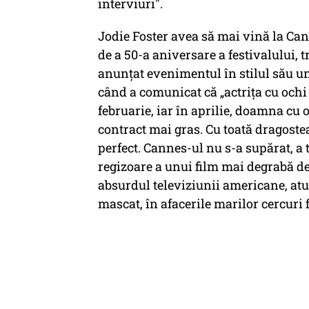
interviuri".
Jodie Foster avea să mai vină la Can
de a 50-a aniversare a festivalului, t
anunțat evenimentul în stilul său un
când a comunicat că „actrița cu ochi 
februarie, iar în aprilie, doamna cu 
contract mai gras. Cu toată dragostea
perfect. Cannes-ul nu s-a supărat, a t
regizoare a unui film mai degrabă de
absurdul televiziunii americane, at
mascat, în afacerile marilor cercuri 