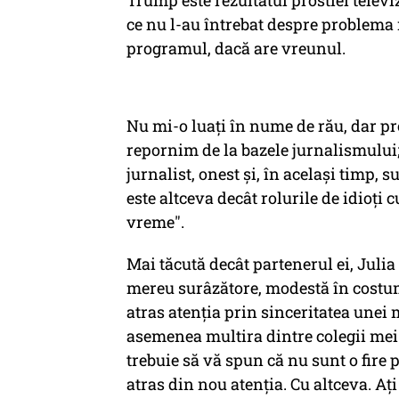
Trump este rezultatul prostiei televi
ce nu l-au întrebat despre problema r
programul, dacă are vreunul.
Nu mi-o luați în nume de rău, dar pro
repornim de la bazele jurnalismului; f
jurnalist, onest și, în același timp, 
este altceva decât rolurile de idioți 
vreme".
Mai tăcută decât partenerul ei, Juli
mereu surâzătore, modestă în costum
atras atenția prin sinceritatea unei 
asemenea multira dintre colegii mei. 
trebuie să vă spun că nu sunt o fire 
atras din nou atenția. Cu altceva. Ați