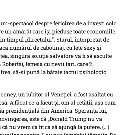
ni-spectacol despre fericirea de a investi colo
tre un amărât care își pieduse toate economiile.
n timpul „directului". Starul, interpretat de
acă numărul de cabotinaj, cu fete sexy și
ea, singura soluție salvatore va fi să asculte
 Roberts), femeia cu nevii tari, care îi
frea, să-și pună la bătaie tactul psihologic
oney, un iubitor al Veneției, a fost asaltat cu
să. A făcut ce-a făcut și, om al cetății, așa cum
a prezidențială din America. Speranța lui,
convingerea, este că „Donald Trump nu va
 că nu vrem ca frica să ajungă la putere. (...)