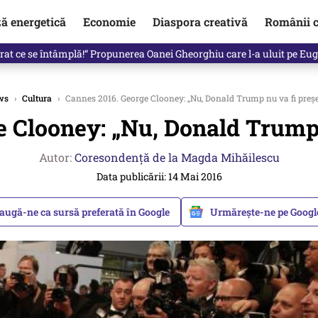
ză energetică
Economie
Diaspora creativă
Românii c
in electronic, decizia luată astăzi de Guvern pentru toți românii
ws
›
Cultura
›
Cannes 2016. George Clooney: „Nu, Donald Trump nu va fi preș
 Clooney: „Nu, Donald Trump 
Autor:
Coresondență de la Magda Mihăilescu
Data publicării: 14 Mai 2016
augă-ne ca sursă preferată în Google
Urmărește-ne pe Goog