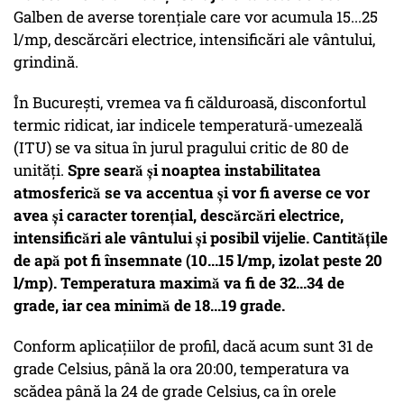
Galben de averse torențiale care vor acumula 15...25
l/mp, descărcări electrice, intensificări ale vântului,
grindină.
În București, vremea va fi călduroasă, disconfortul
termic ridicat, iar indicele temperatură-umezeală
(ITU) se va situa în jurul pragului critic de 80 de
unități.
Spre seară și noaptea instabilitatea
atmosferică se va accentua și vor fi averse ce vor
avea și caracter torențial, descărcări electrice,
intensificări ale vântului și posibil vijelie. Cantitățile
de apă pot fi însemnate (10...15 l/mp, izolat peste 20
l/mp). Temperatura maximă va fi de 32...34 de
grade, iar cea minimă de 18...19 grade.
Conform aplicațiilor de profil, dacă acum sunt 31 de
grade Celsius, până la ora 20:00, temperatura va
scădea până la 24 de grade Celsius, ca în orele