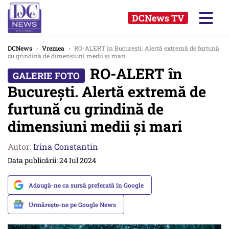
DCNews TV
DCNews
›
Vremea
›
RO-ALERT în București. Alertă extremă de furtună
cu grindină de dimensiuni medii și mari
RO-ALERT în
București. Alertă extremă de
furtună cu grindină de
dimensiuni medii și mari
Autor:
Irina Constantin
Data publicării: 24 Iul 2024
Adaugă-ne ca sursă preferată în Google
Urmărește-ne pe Google News