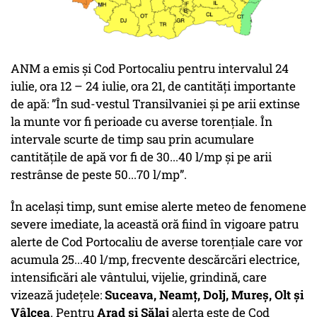
ANM a emis și Cod Portocaliu pentru intervalul 24
iulie, ora 12 – 24 iulie, ora 21, de cantități importante
de apă: ”În sud-vestul Transilvaniei și pe arii extinse
la munte vor fi perioade cu averse torențiale. În
intervale scurte de timp sau prin acumulare
cantitățile de apă vor fi de 30...40 l/mp și pe arii
restrânse de peste 50...70 l/mp”.
În același timp, sunt emise alerte meteo de fenomene
severe imediate, la această oră fiind în vigoare patru
alerte de Cod Portocaliu de averse torențiale care vor
acumula 25...40 l/mp, frecvente descărcări electrice,
intensificări ale vântului, vijelie, grindină, care
vizează județele:
Suceava, Neamț, Dolj, Mureș, Olt și
Vâlcea
. Pentru
Arad și Sălaj
alerta este de Cod