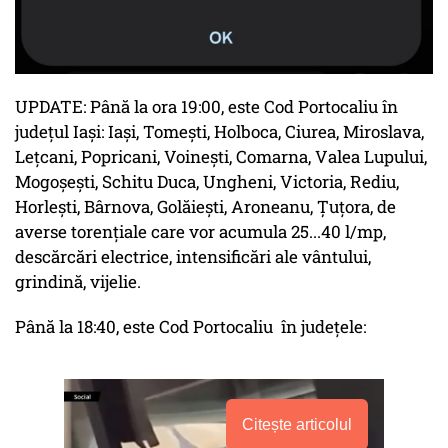
UPDATE: Până la ora 19:00, este Cod Portocaliu în
județul Iaşi: Iași, Tomești, Holboca, Ciurea, Miroslava,
Lețcani, Popricani, Voinești, Comarna, Valea Lupului,
Mogoșești, Schitu Duca, Ungheni, Victoria, Rediu,
Horlești, Bârnova, Golăiești, Aroneanu, Țuțora, de
averse torențiale care vor acumula 25...40 l/mp,
descărcări electrice, intensificări ale vântului,
grindină, vijelie.
Până la 18:40, este Cod Portocaliu în județele:
Citește articolul