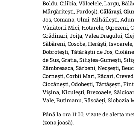
Boldu, Cilibia, Vâlcelele, Largu, Băl
Mărgăritești, Pardoși),
Călăraşi, Giu
Jos, Comana, Ulmi, Mihăilești, Aduna
Vânătorii Mici, Hotarele, Ogrezeni, 
Grădinari, Joița, Valea Dragului, Clej
Săbăreni, Cosoba, Herăști, Isvoarele
Dobrotești, Tătărăștii de Jos, Ciolăne
de Sus, Gratia, Siliștea-Gumești, Sil
Zâmbreasca, Sârbeni, Necșești, Beuca
Cornești, Corbii Mari, Răcari, Creved
Ciocănești, Odobești, Tărtășești, Fint
Vișina, Niculești, Brezoaele, Sălcioar
Vale, Butimanu, Răscăeți, Slobozia M
Până la ora 11:00, vizate de alerta me
(zona joasă).