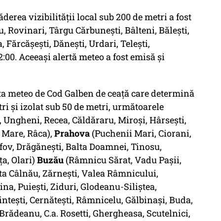
erea vizibilităţii local sub 200 de metri a fost
, Rovinari, Târgu Cărbunești, Bâlteni, Bălești,
, Fărcășești, Dănești, Urdari, Telești,
2:00. Aceeași alertă meteo a fost emisă și
erta meteo de Cod Galben de ceață care determină
tri și izolat sub 50 de metri, următoarele
, Ungheni, Recea, Căldăraru, Miroși, Hârsești,
l Mare, Râca),
Prahova
(Puchenii Mari, Ciorani,
âfov, Drăgănești, Balta Doamnei, Tinosu,
ța, Olari)
Buzău
(Râmnicu Sărat, Vadu Pașii,
a Câlnău, Zărnești, Valea Râmnicului,
na, Puiești, Ziduri, Glodeanu-Siliștea,
intești, Cernătești, Râmnicelu, Gălbinași, Buda,
Brădeanu, C.a. Rosetti, Ghergheasa, Scutelnici,