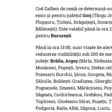
Cod Galben de ceață ce determină scăd
emis și pentru județul
Gorj
(Târgu Jiu
Plopșoru, Țicleni, Drăguțești, Scoarța
Bălănești). Este valabil până la ora 1
pentru
București
.
Până la ora 13:00, sunt vizate de al
reducerea vizibilității sub 200 de me
județe:
Brăila, Argeş
(Bârla, Slobozia
Mozăceni, Popești, Izvoru, Ștefan ce
Poienarii Burchii, Șirna, Gorgota, R
Sălciile, Boldești-Gradiștea, Gherghi
Pogoanele, Smeeni, Mărăcineni, Poșt
Săgeata, Cochirleanca, Grebănu, Padi
Topliceni, Glodeanu Sărat, Rușețu, Ț
Podgoria, Balta Albă, Săpoca, Luciu, 