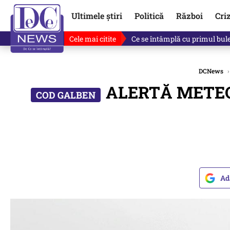
Ultimele știri
Politică
Război
Cri
Cele mai citite
Ce se întâmplă cu primul bulet
DCNews
›
ALERTĂ METEO. 
Ad