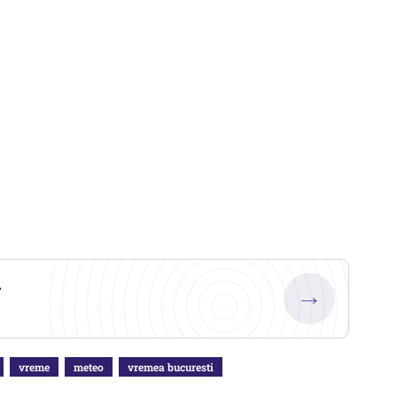
.
→
vreme
meteo
vremea bucuresti