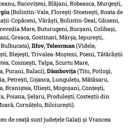
ăceanu, Racovițeni, Blăjani, Robeasca, Murgești,
rgiu
(Bolintin-Vale, Florești-Stoenești, Roata de
ții-Copăceni, Vărăști, Bolintin-Deal, Găiseni,
Crevedia Mare, Buturugeni, Bucșani, Colibași,
ani, Greaca, Gostinari, Mârșa, Iepurești,
, Bulbucata),
Ilfov, Teleorman
(Videle,
ști, Blejești, Trivalea-Moșteni, Poeni, Tătărăștii
iștea, Cosmești, Talpa, Scurtu Mare,
, Purani, Balaci),
Dâmboviţa
(Titu, Potlogi,
ia, Petrești, Cojasca, Lungulețu, Mătăsaru,
a, Braniștea, Uliești, Mogoșani, Conțești,
a, Poiana, Șelaru, Produlești, Costeștii din
oară, Cornățelu, Bilciurești).
teo de ceață sunt județele Galați și Vrancea