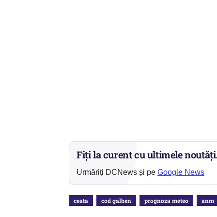
Fiți la curent cu ultimele noutăți
Urmăriți DCNews și pe
Google News
ceata
cod galben
prognoza meteo
anm