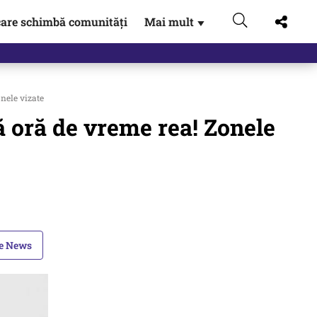
are schimbă comunități
Mai mult
▼
ele vizate
oră de vreme rea! Zonele
le News