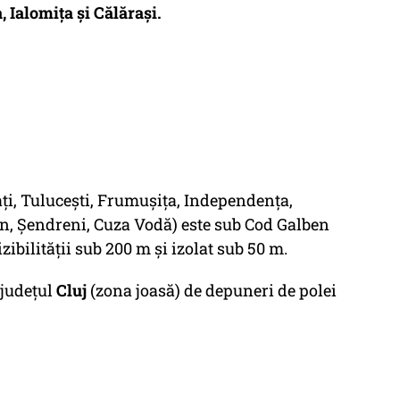
, Ialomiţa și Călăraşi.
ți, Tulucești, Frumușița, Independența,
n, Șendreni, Cuza Vodă) este sub Cod Galben
ibilității sub 200 m și izolat sub 50 m.
 județul
Cluj
(zona joasă) de depuneri de polei