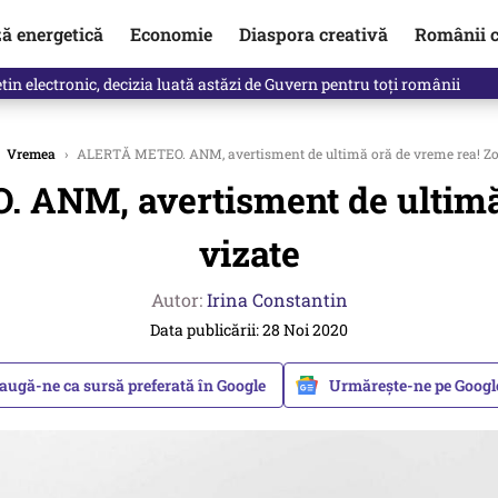
ză energetică
Economie
Diaspora creativă
Românii c
in electronic, decizia luată astăzi de Guvern pentru toți românii
Vremea
›
ALERTĂ METEO. ANM, avertisment de ultimă oră de vreme rea! Zon
ANM, avertisment de ultimă 
vizate
Autor:
Irina Constantin
Data publicării: 28 Noi 2020
augă-ne ca sursă preferată în Google
Urmărește-ne pe Goog