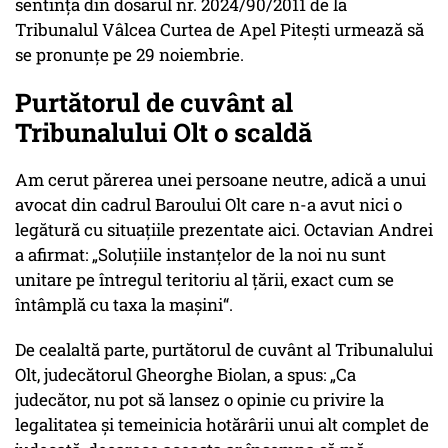
sentinţa din dosarul nr. 2024/90/2011 de la
Tribunalul Vâlcea Curtea de Apel Piteşti urmează să
se pronunţe pe 29 noiembrie.
Purtătorul de cuvânt al
Tribunalului Olt o scaldă
Am cerut părerea unei persoane neutre, adică a unui
avocat din cadrul Baroului Olt care n-a avut nici o
legătură cu situaţiile prezentate aici. Octavian Andrei
a afirmat: „Soluţiile instanţelor de la noi nu sunt
unitare pe întregul teritoriu al ţării, exact cum se
întâmplă cu taxa la maşini“.
De cealaltă parte, purtătorul de cuvânt al Tribunalului
Olt, judecătorul Gheorghe Biolan, a spus: „Ca
judecător, nu pot să lansez o opinie cu privire la
legalitatea şi temeinicia hotărârii unui alt complet de