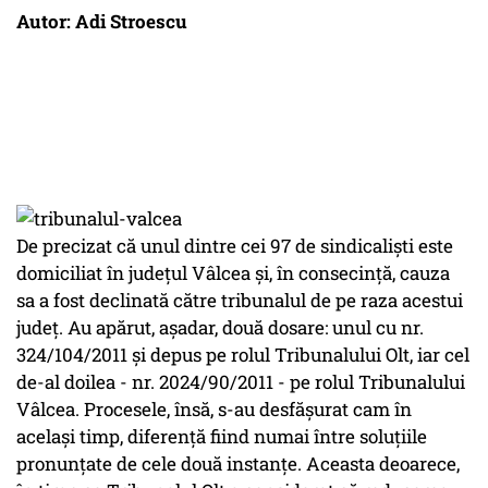
Autor: Adi Stroescu
De precizat că unul dintre cei 97 de sindicalişti este
domiciliat în judeţul Vâlcea şi, în consecinţă, cauza
sa a fost declinată către tribunalul de pe raza acestui
judeţ. Au apărut, aşadar, două dosare: unul cu nr.
324/104/2011 şi depus pe rolul Tribunalului Olt, iar cel
de-al doilea - nr. 2024/90/2011 - pe rolul Tribunalului
Vâlcea. Procesele, însă, s-au desfăşurat cam în
acelaşi timp, diferenţă fiind numai între soluţiile
pronunţate de cele două instanţe. Aceasta deoarece,