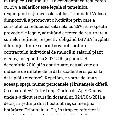
în timp ce Tribunalul Olt a considerat că reducerea
cu 25% a salariilor este legală şi temeinică,
respingând acţiunea salariaţilor, Tribunalul Vâlcea,
dimpotrivă, a promovat o hotărâre prin care a
constatat că reducerea salarială cu 25% nu respectă
prevederile legale, admiţând cererea de returnare a
sumelor reţinute, respectiv obligând DSVSA la „plata
diferenţei dintre salariul cuvenit conform
contractului individual de muncă şi salariul plătit
efectiv, începând cu 3.07.2010 şi până la 31
decembrie 2010 şi în continuare, actualizate cu
indicele de inflaţie de la data scadenţei şi până la
data plăţii efective“. Repetăm, e vorba de una şi
aceeaşi speţă, numai persoanele şi instanţele diferă.
Ca o paranteză, între timp, Curtea de Apel Craiova,
unde s-a făcut recurs în dosarul nr. 324/104/2011, a
decis, în şedinţa din 11 octombrie, să menţină
hotărârea Tribunalului Olt, în timp ce referitor la