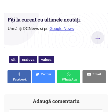
Fiți la curent cu ultimele noutăți.
Urmăriți DCNews și pe
Google News
→
olt
craiova
valcea
Twitter
Email
Facebook
WhatsApp
Adaugă comentariu