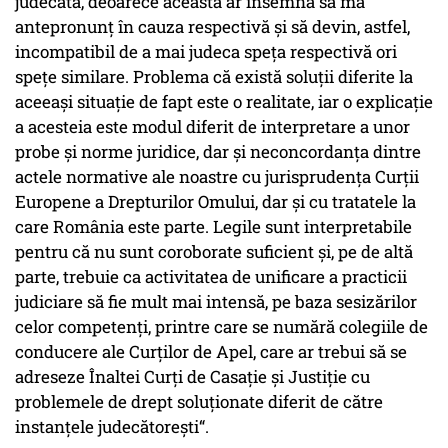
judecată, deoarece aceasta ar însemna să mă
antepronunţ în cauza respectivă şi să devin, astfel,
incompatibil de a mai judeca speţa respectivă ori
speţe similare. Problema că există soluţii diferite la
aceeaşi situaţie de fapt este o realitate, iar o explicaţie
a acesteia este modul diferit de interpretare a unor
probe şi norme juridice, dar şi neconcordanţa dintre
actele normative ale noastre cu jurisprudenţa Curţii
Europene a Drepturilor Omului, dar şi cu tratatele la
care România este parte. Legile sunt interpretabile
pentru că nu sunt coroborate suficient şi, pe de altă
parte, trebuie ca activitatea de unificare a practicii
judiciare să fie mult mai intensă, pe baza sesizărilor
celor competenţi, printre care se numără colegiile de
conducere ale Curţilor de Apel, care ar trebui să se
adreseze Înaltei Curţi de Casaţie şi Justiţie cu
problemele de drept soluţionate diferit de către
instanţele judecătoreşti“.