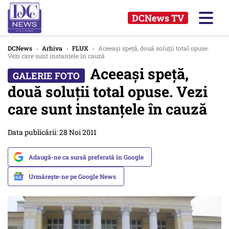
DCNews TV
DCNews
›
Arhiva
›
FLUX
›
Aceeaşi speţă, două soluţii total opuse.
Vezi care sunt instanţele în cauză
Aceeaşi speţă,
două soluţii total opuse. Vezi
care sunt instanţele în cauză
Data publicării: 28 Noi 2011
Adaugă-ne ca sursă preferată în Google
Urmărește-ne pe Google News