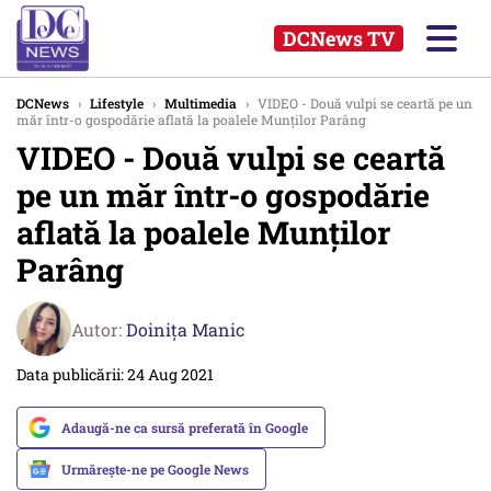
DCNews TV
DCNews
›
Lifestyle
›
Multimedia
›
VIDEO - Două vulpi se ceartă pe un
măr într-o gospodărie aflată la poalele Munților Parâng
VIDEO - Două vulpi se ceartă
pe un măr într-o gospodărie
aflată la poalele Munților
Parâng
Autor:
Doinița Manic
Data publicării: 24 Aug 2021
Adaugă-ne ca sursă preferată în Google
Urmărește-ne pe Google News