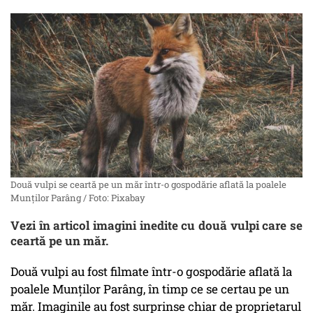
Două vulpi se ceartă pe un măr într-o gospodărie aflată la poalele
Munților Parâng / Foto: Pixabay
Vezi în articol imagini inedite cu două vulpi care se
ceartă pe un măr.
Două vulpi au fost filmate într-o gospodărie aflată la
poalele Munților Parâng, în timp ce se certau pe un
măr. Imaginile au fost surprinse chiar de proprietarul