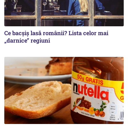
Ce bacșiș lasă românii? Lista celor mai
„darnice” regiuni