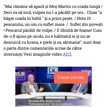
"Mai rămâne să apară și Moș Martin cu coada lungă /
Deci va să zică, vulpea nu l-a păcălit pe urs... Chiar "a
băgat coada în baltă " și a prins pește. / Nota 10
pescarului, un om cu suflet mare. / Suflet din povești
! Pescarul păcălit de vulpe. / E lihnită de foame! Cum
de-o fi ajuns pe-acolo, nu e habitatul ei și nu se
descurcă cu hrana, e piele și os, sărmana!", sunt doar
o parte dintre comentariile scrise de către
internauți.Vezi imaginile video
AICI
.
Citește articolul