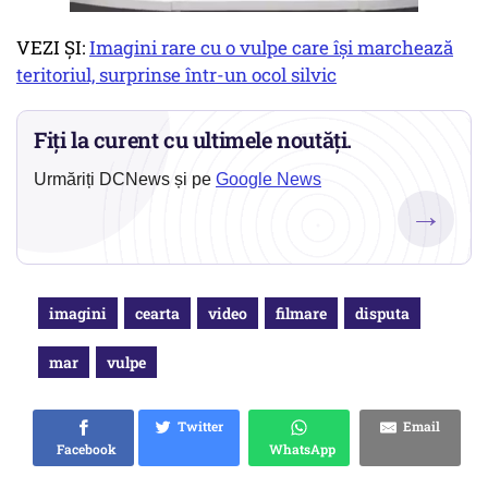
VEZI ȘI:
Imagini rare cu o vulpe care își marchează
teritoriul, surprinse într-un ocol silvic
Fiți la curent cu ultimele noutăți.
Urmăriți DCNews și pe
Google News
→
imagini
cearta
video
filmare
disputa
mar
vulpe
Twitter
Email
Facebook
WhatsApp