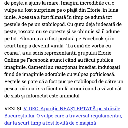
de pește, a ajuns la mare. Imagini incredibile cu o
vulpe au fost surprinse pe o plajă din Eforie, în luna
iunie. Aceasta a fost filmată în timp ce adună tot
peștele de pe un stabilopod. Cu gura deja îndesată de
pește, roșcata nu se oprește și se chinuie să îl adune
pe tot. Filmarea a a fost postată pe Facebook și în
scurt timp a devenit virală. "La cină de vorbă cu
coana.", a au scris reprezentanții grupului Eforie
Online pe Facebook atunci când au făcut publice
imaginile. Oamenii au reacționat imediat, înduioșați
fiind de imaginile adorabile cu vulpea pofticioasă.
Peștele se pare că a fost pus pe stabilopod de către un
pescar căruia i s-a făcut milă atunci când a văzut cât
de slab și înfometat este animalul.
VEZI ȘI:
VIDEO. Apariție NEAȘTEPTATĂ pe străzile
Bucureștiului. O vulpe care a traversat regulamentar,
dar la scurt timp a fost lovită de o mașină