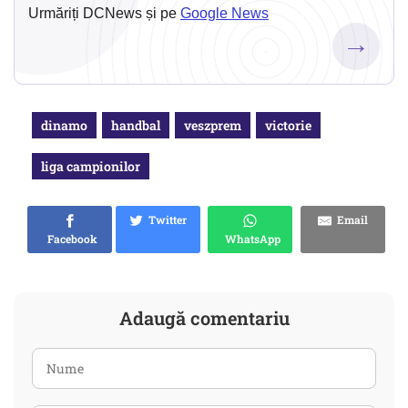
Urmăriți DCNews și pe
Google News
→
dinamo
handbal
veszprem
victorie
liga campionilor
Twitter
Email
Facebook
WhatsApp
Adaugă comentariu