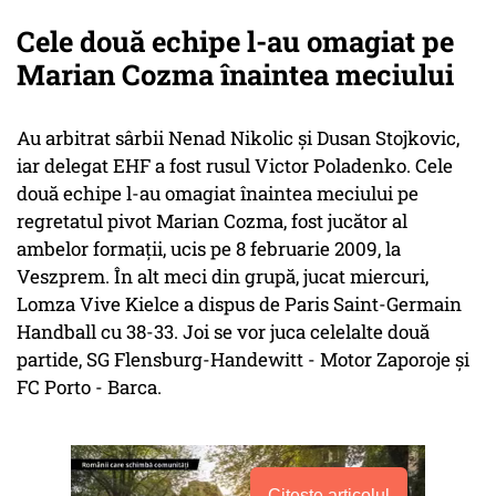
Cele două echipe l-au omagiat pe
Marian Cozma înaintea meciului
Au arbitrat sârbii Nenad Nikolic şi Dusan Stojkovic,
iar delegat EHF a fost rusul Victor Poladenko. Cele
două echipe l-au omagiat înaintea meciului pe
regretatul pivot Marian Cozma, fost jucător al
ambelor formaţii, ucis pe 8 februarie 2009, la
Veszprem. În alt meci din grupă, jucat miercuri,
Lomza Vive Kielce a dispus de Paris Saint-Germain
Handball cu 38-33. Joi se vor juca celelalte două
partide, SG Flensburg-Handewitt - Motor Zaporoje şi
FC Porto - Barca.
Citește articolul