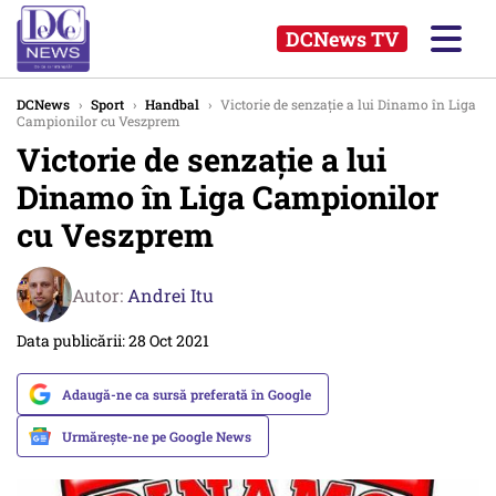
DCNews TV
DCNews
›
Sport
›
Handbal
›
Victorie de senzaţie a lui Dinamo în Liga
Campionilor cu Veszprem
Victorie de senzaţie a lui
Dinamo în Liga Campionilor
cu Veszprem
Autor:
Andrei Itu
Data publicării: 28 Oct 2021
Adaugă-ne ca sursă preferată în Google
Urmărește-ne pe Google News