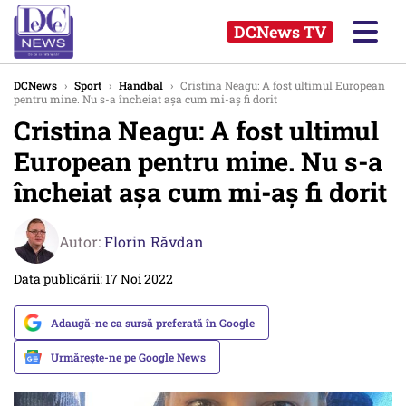
DCNews TV
DCNews
›
Sport
›
Handbal
›
Cristina Neagu: A fost ultimul European
pentru mine. Nu s-a încheiat aşa cum mi-aş fi dorit
Cristina Neagu: A fost ultimul
European pentru mine. Nu s-a
încheiat aşa cum mi-aş fi dorit
Autor:
Florin Răvdan
Data publicării: 17 Noi 2022
Adaugă-ne ca sursă preferată în Google
Urmărește-ne pe Google News