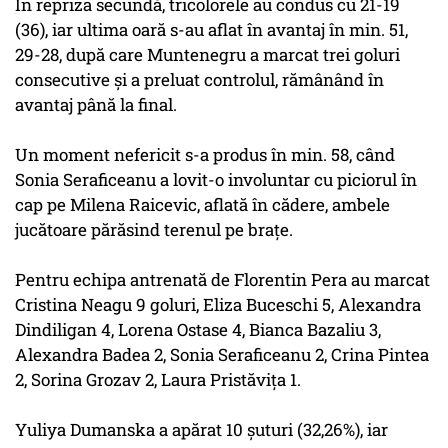
În repriza secundă, tricolorele au condus cu 21-19
(36), iar ultima oară s-au aflat în avantaj în min. 51,
29-28, după care Muntenegru a marcat trei goluri
consecutive şi a preluat controlul, rămânând în
avantaj până la final.
Un moment nefericit s-a produs în min. 58, când
Sonia Seraficeanu a lovit-o involuntar cu piciorul în
cap pe Milena Raicevic, aflată în cădere, ambele
jucătoare părăsind terenul pe braţe.
Pentru echipa antrenată de Florentin Pera au marcat
Cristina Neagu 9 goluri, Eliza Buceschi 5, Alexandra
Dindiligan 4, Lorena Ostase 4, Bianca Bazaliu 3,
Alexandra Badea 2, Sonia Seraficeanu 2, Crina Pintea
2, Sorina Grozav 2, Laura Pristăviţa 1.
Yuliya Dumanska a apărat 10 şuturi (32,26%), iar