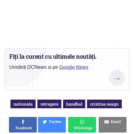
Fiți la curent cu ultimele noutăți.
Urmăriți DCNews și pe
Google News
→
nationala
retragere
handbal
cristina neagu
Twitter
Email
Facebook
WhatsApp