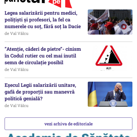
Legea salarizării pentru medici,
polițiști și profesori, la fel ca
numerele cu soț, fără soț la Dacie
de Val Vâlcu
”Atenție, căderi de pietre”- cinism
în Codul rutier cu cel mai inutil
semn de circulație posibil
de Val Vâlcu
Eșecul Legii salarizării unitare,
gafă de proporții sau manevră
politică genială?
de Val Vâlcu
vezi arhiva de editoriale