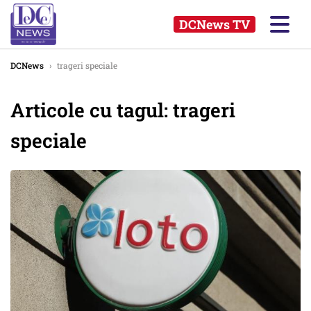
DCNews TV
DCNews
›
trageri speciale
Articole cu tagul: trageri
speciale