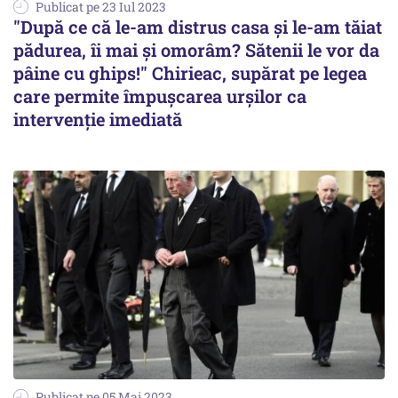
Publicat pe 23 Iul 2023
"După ce că le-am distrus casa şi le-am tăiat
pădurea, îi mai şi omorâm? Sătenii le vor da
pâine cu ghips!" Chirieac, supărat pe legea
care permite împuşcarea urşilor ca
intervenţie imediată
Publicat pe 05 Mai 2023