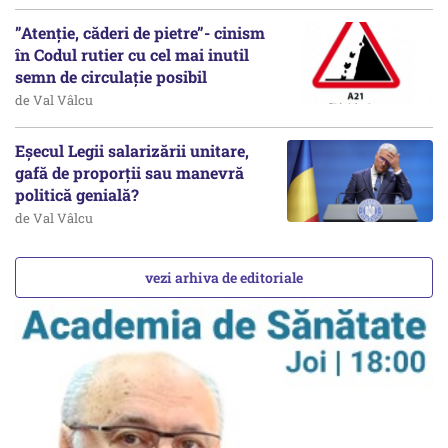
”Atenție, căderi de pietre”- cinism
în Codul rutier cu cel mai inutil
semn de circulație posibil
de Val Vâlcu
Eșecul Legii salarizării unitare,
gafă de proporții sau manevră
politică genială?
de Val Vâlcu
vezi arhiva de editoriale