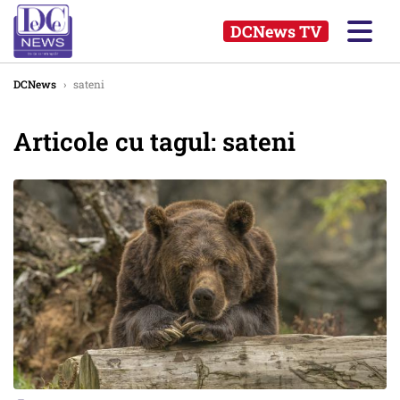
DCNews TV
DCNews
›
sateni
Articole cu tagul: sateni