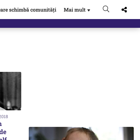
are schimbă comunități
Mai mult
▼
 Externe.…
2018
n
de
olf