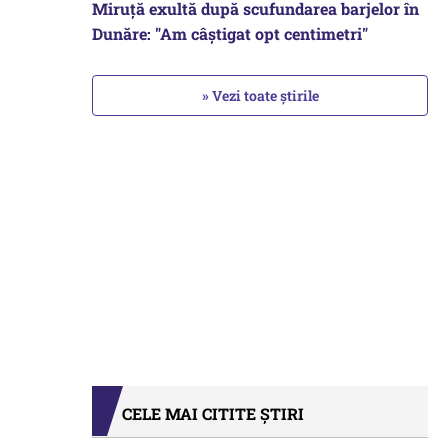
Miruță exultă după scufundarea barjelor în
Dunăre: "Am câștigat opt centimetri"
» Vezi toate știrile
CELE MAI CITITE ȘTIRI