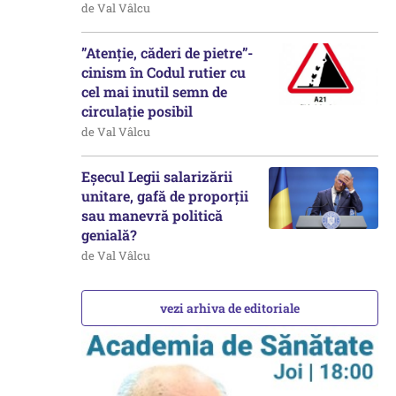
de Val Vâlcu
”Atenție, căderi de pietre”-
cinism în Codul rutier cu
cel mai inutil semn de
circulație posibil
de Val Vâlcu
Eșecul Legii salarizării
unitare, gafă de proporții
sau manevră politică
genială?
de Val Vâlcu
vezi arhiva de editoriale