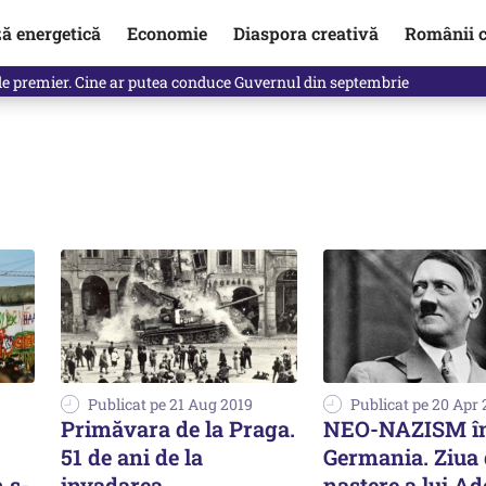
ză energetică
Economie
Diaspora creativă
Românii c
identificată. Ambasadoarea Ucrainei a fost convocată la Ministerul de
Publicat pe 21 Aug 2019
Publicat pe 20 Apr 
Primăvara de la Praga.
NEO-NAZISM î
51 de ani de la
Germania. Ziua 
 s-
invadarea
naștere a lui Ad