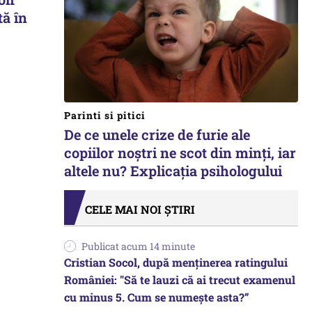
tă în
Parinti si pitici
De ce unele crize de furie ale
copiilor noștri ne scot din minți, iar
altele nu? Explicația psihologului
CELE MAI NOI ȘTIRI
Publicat acum 14 minute
Cristian Socol, după menținerea ratingului
României: "Să te lauzi că ai trecut examenul
cu minus 5. Cum se numește asta?”