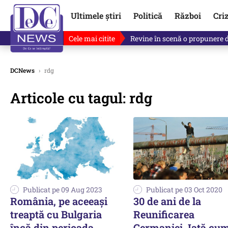
Ultimele știri
Politică
Război
Cri
Cele mai citite
Drona explodată în Bulgaria, 
DCNews
›
rdg
Articole cu tagul: rdg
Publicat pe 09 Aug 2023
Publicat pe 03 Oct 2020
România, pe aceeași
30 de ani de la
treaptă cu Bulgaria
Reunificarea
încă din perioada
Germaniei. Iată cum