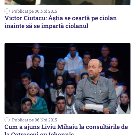
Publicat pe 06 Noi 2015
Victor Ciutacu: Ăștia se ceartă pe ciolan
înainte să se împartă ciolanul
Publicat pe 06 Noi 2015
Cum a ajuns Liviu Mihaiu la consultările de
la Cotroceni cu Iohannis