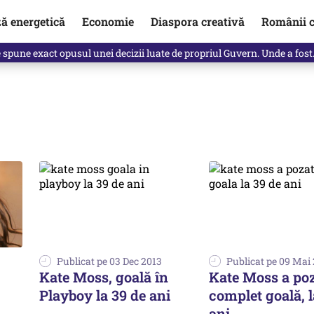
ză energetică
Economie
Diaspora creativă
Românii c
Vîrdol, dezvăluite de o colegă. Povestea pilotului militar dincolo de…
Publicat pe 03 Dec 2013
Publicat pe 09 Mai
Kate Moss, goală în
Kate Moss a po
Playboy la 39 de ani
complet goală, l
ani