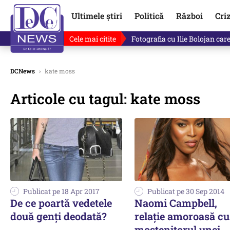
Ultimele știri
Politică
Război
Cri
Cele mai citite
Lucruri neștiute despre Mihai 
DCNews
›
kate moss
Articole cu tagul: kate moss
Publicat pe 18 Apr 2017
Publicat pe 30 Sep 2014
De ce poartă vedetele
Naomi Campbell,
două genți deodată?
relație amoroasă cu
moștenitorul unei