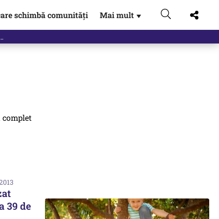
are schimbă comunități
Mai mult
▼
 2013
zat
a 39 de