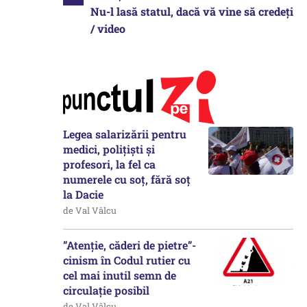
Nu-l lasă statul, dacă vă vine să credeți
/ video
Legea salarizării pentru
medici, polițiști și
profesori, la fel ca
numerele cu soț, fără soț
la Dacie
de Val Vâlcu
”Atenție, căderi de pietre”-
cinism în Codul rutier cu
cel mai inutil semn de
circulație posibil
de Val Vâlcu