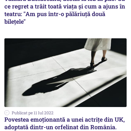
ce regret a trăit toată viaţa şi cum a ajuns în
teatru: "Am pus într-o pălăriuţă două
bileţele"
Publicat pe 11 Iul 2022
Povestea emoționantă a unei actrițe din UK,
adoptată dintr-un orfelinat din România.