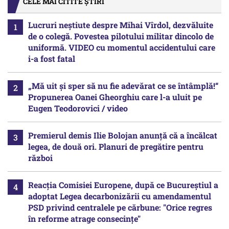
CELE MAI CITITE ȘTIRI
Lucruri neștiute despre Mihai Vîrdol, dezvăluite
de o colegă. Povestea pilotului militar dincolo de
uniformă. VIDEO cu momentul accidentului care
i-a fost fatal
„Mă uit și sper să nu fie adevărat ce se întâmplă!“
Propunerea Oanei Gheorghiu care l-a uluit pe
Eugen Teodorovici / video
Premierul demis Ilie Bolojan anunță că a încălcat
legea, de două ori. Planuri de pregătire pentru
război
Reacția Comisiei Europene, după ce Bucureștiul a
adoptat Legea decarbonizării cu amendamentul
PSD privind centralele pe cărbune: "Orice regres
în reforme atrage consecințe"