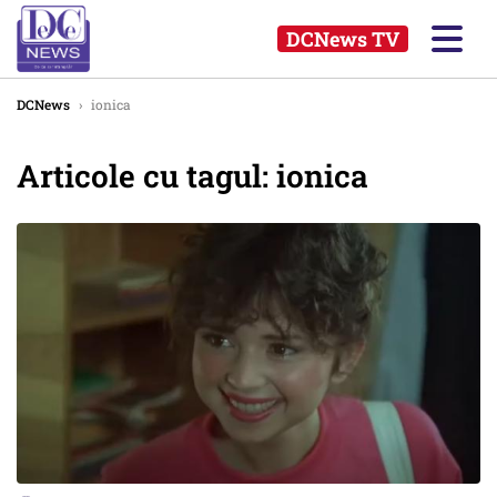
DCNews TV
DCNews
›
ionica
Articole cu tagul: ionica