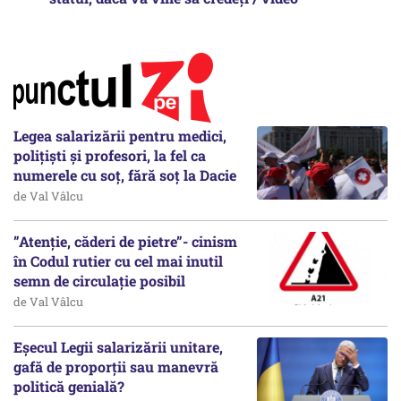
Legea salarizării pentru medici,
polițiști și profesori, la fel ca
numerele cu soț, fără soț la Dacie
de Val Vâlcu
”Atenție, căderi de pietre”- cinism
în Codul rutier cu cel mai inutil
semn de circulație posibil
de Val Vâlcu
Eșecul Legii salarizării unitare,
gafă de proporții sau manevră
politică genială?