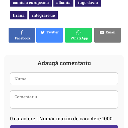
comisia europeana
albania
iugoslavia
tirana
integrare ue
Twitter
Email
Facebook
WhatsApp
Adaugă comentariu
0
caractere :: Număr maxim de caractere 1000