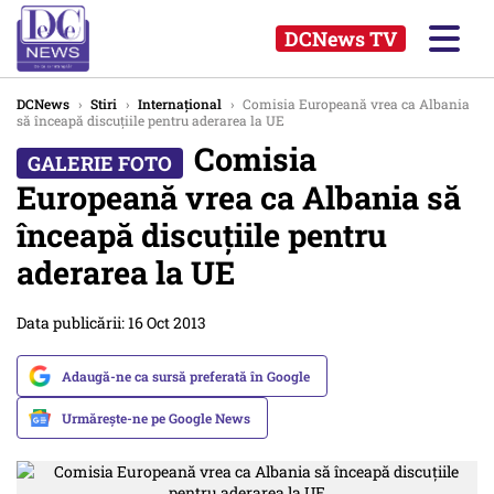
DCNews TV
DCNews
›
Stiri
›
Internațional
›
Comisia Europeană vrea ca Albania
să înceapă discuțiile pentru aderarea la UE
Comisia
Europeană vrea ca Albania să
înceapă discuțiile pentru
aderarea la UE
Data publicării: 16 Oct 2013
Adaugă-ne ca sursă preferată în Google
Urmărește-ne pe Google News