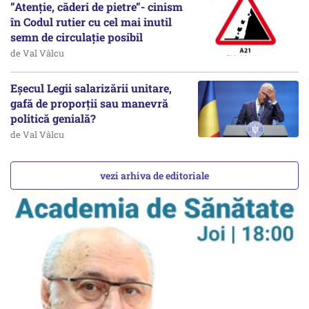
”Atenție, căderi de pietre”- cinism
în Codul rutier cu cel mai inutil
semn de circulație posibil
de Val Vâlcu
Eșecul Legii salarizării unitare,
gafă de proporții sau manevră
politică genială?
de Val Vâlcu
vezi arhiva de editoriale