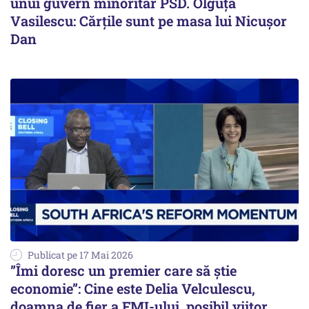
unui guvern minoritar PSD. Olguța
Vasilescu: Cărțile sunt pe masa lui Nicușor
Dan
Publicat pe 17 Mai 2026
”Îmi doresc un premier care să știe
economie”: Cine este Delia Velculescu,
doamna de fier a FMI-ului, posibil viitor