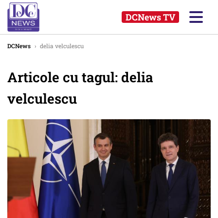
DCNews TV
DCNews
›
delia velculescu
Articole cu tagul: delia
velculescu