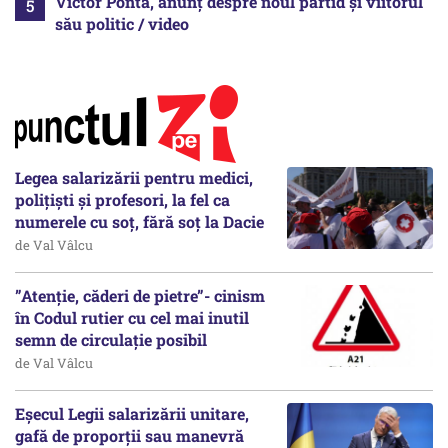
Victor Ponta, anunț despre noul partid și viitorul
său politic / video
Legea salarizării pentru medici,
polițiști și profesori, la fel ca
numerele cu soț, fără soț la Dacie
de Val Vâlcu
”Atenție, căderi de pietre”- cinism
în Codul rutier cu cel mai inutil
semn de circulație posibil
de Val Vâlcu
Eșecul Legii salarizării unitare,
gafă de proporții sau manevră