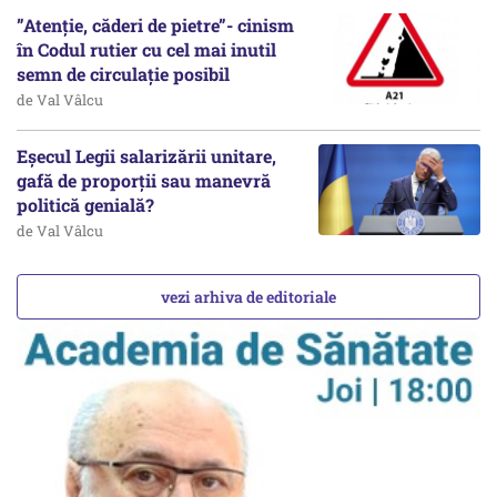
”Atenție, căderi de pietre”- cinism
în Codul rutier cu cel mai inutil
semn de circulație posibil
de Val Vâlcu
Eșecul Legii salarizării unitare,
gafă de proporții sau manevră
politică genială?
de Val Vâlcu
vezi arhiva de editoriale