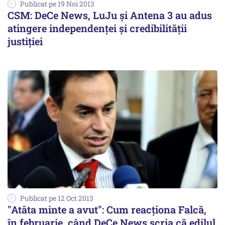
Publicat pe 19 Noi 2013
CSM: DeCe News, LuJu și Antena 3 au adus
atingere independenței și credibilității
justiției
Publicat pe 12 Oct 2013
"Atâta minte a avut": Cum reacționa Falcă,
în februarie, când DeCe News scria că edilul