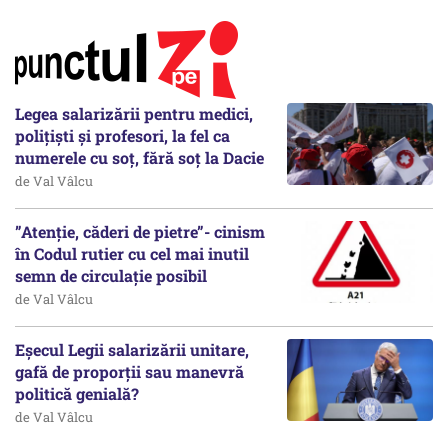
Legea salarizării pentru medici,
polițiști și profesori, la fel ca
numerele cu soț, fără soț la Dacie
de Val Vâlcu
”Atenție, căderi de pietre”- cinism
în Codul rutier cu cel mai inutil
semn de circulație posibil
de Val Vâlcu
Eșecul Legii salarizării unitare,
gafă de proporții sau manevră
politică genială?
de Val Vâlcu