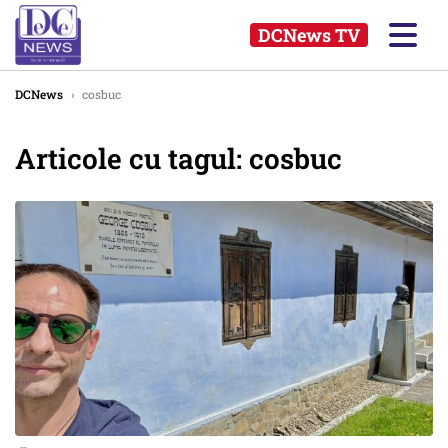
DCNews TV
DCNews
›
cosbuc
Articole cu tagul: cosbuc