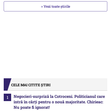
» Vezi toate știrile
CELE MAI CITITE ȘTIRI
Negocieri-surpriză la Cotroceni. Politicianul care
intră în cărți pentru o nouă majoritate. Chirieac:
Nu poate fi ignorat!