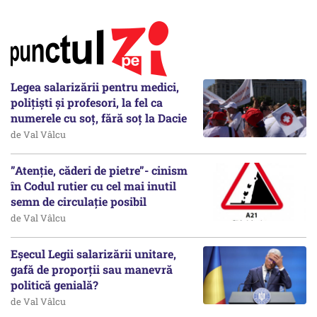
Legea salarizării pentru medici,
polițiști și profesori, la fel ca
numerele cu soț, fără soț la Dacie
de Val Vâlcu
”Atenție, căderi de pietre”- cinism
în Codul rutier cu cel mai inutil
semn de circulație posibil
de Val Vâlcu
Eșecul Legii salarizării unitare,
gafă de proporții sau manevră
politică genială?
de Val Vâlcu