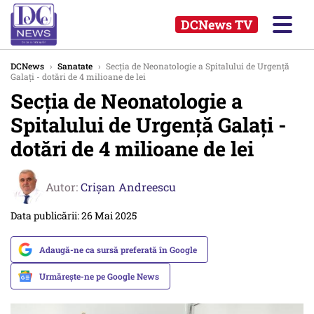
DCNews TV
DCNews
›
Sanatate
›
Secția de Neonatologie a Spitalului de Urgență
Galați - dotări de 4 milioane de lei
Secția de Neonatologie a
Spitalului de Urgență Galați -
dotări de 4 milioane de lei
Autor:
Crişan Andreescu
Data publicării: 26 Mai 2025
Adaugă-ne ca sursă preferată în Google
Urmărește-ne pe Google News