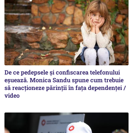
De ce pedepsele și confiscarea telefonului
eșuează. Monica Sandu spune cum trebuie
să reacționeze părinții în fața dependenței /
video