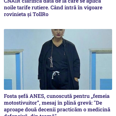
CNAIR clarifică data de la care se aplică
noile tarife rutiere. Când intră în vigoare
rovinieta și TollRo
Fosta șefă ANES, cunoscută pentru „femeia
motostivuitor”, mesaj în plină grevă: "De
aproape două decenii practicăm o medicină
defensivă, din teamă"