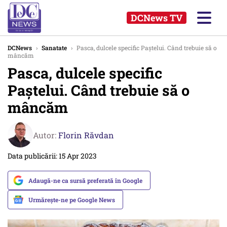
DCNews TV
DCNews
›
Sanatate
›
Pasca, dulcele specific Paștelui. Când trebuie să o
mâncăm
Pasca, dulcele specific
Paștelui. Când trebuie să o
mâncăm
Autor:
Florin Răvdan
Data publicării: 15 Apr 2023
Adaugă-ne ca sursă preferată în Google
Urmărește-ne pe Google News